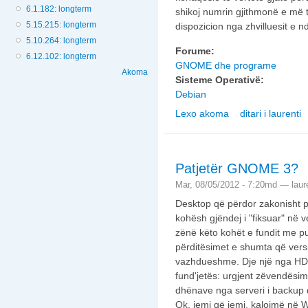
6.1.182: longterm
shikoj numrin gjithmonë e më
5.15.215: longterm
dispozicion nga zhvilluesit e 
5.10.264: longterm
Forume:
6.12.102: longterm
GNOME dhe programe
Akoma
Sisteme Operativë:
Debian
Lexo akoma
ditari i laurenti
nga Gnome-shell dhe
Patjetër GNOME 3?
Mar, 08/05/2012 - 7:20md —
laur
Desktop që përdor zakonisht p
kohësh gjëndej i "fiksuar" në v
zënë këto kohët e fundit me p
përditësimet e shumta që vers
vazhdueshme. Dje një nga HD e 
fund'jetës: urgjent zëvendësimi 
dhënave nga serveri i backup d
Ok, jemi që jemi, kalojmë në W