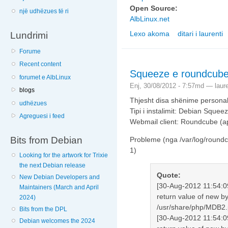
Open Source:
një udhëzues të ri
AlbLinux.net
Lexo akoma
ditari i laurenti
Lundrimi
nga AlbLinux në Drup
Forume
Recent content
Squeeze e roundcub
forumet e AlbLinux
Enj, 30/08/2012 - 7:57md —
laur
blogs
Thjesht disa shënime personale
udhëzues
Tipi i instalimit: Debian Squee
Agreguesi i feed
Webmail client: Roundcube (ap
Bits from Debian
Probleme (nga /var/log/roundc
1)
Looking for the artwork for Trixie
the next Debian release
Quote:
New Debian Developers and
[30-Aug-2012 11:54:0
Maintainers (March and April
return value of new by
2024)
/usr/share/php/MDB2.
Bits from the DPL
[30-Aug-2012 11:54:0
Debian welcomes the 2024