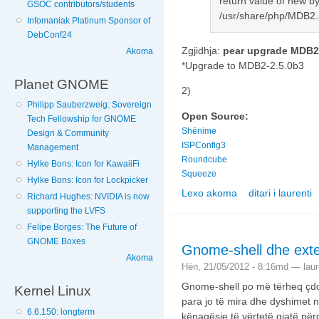
return value of new by
GSOC contributors/students
/usr/share/php/MDB2.
Infomaniak Platinum Sponsor of
DebConf24
Zgjidhja:
pear upgrade MDB2
Akoma
*Upgrade to MDB2-2.5.0b3
Planet GNOME
2)
Philipp Sauberzweig: Sovereign
Open Source:
Tech Fellowship for GNOME
Shënime
Design & Community
ISPConfig3
Management
Roundcube
Hylke Bons: Icon for KawaiiFi
Squeeze
Hylke Bons: Icon for Lockpicker
Lexo akoma
ditari i laurenti
nga Squeeze e roun
Richard Hughes: NVIDIA is now
supporting the LVFS
Felipe Borges: The Future of
GNOME Boxes
Gnome-shell dhe ext
Akoma
Hën, 21/05/2012 - 8:16md —
laur
Gnome-shell po më tërheq çdo
Kernel Linux
para jo të mira dhe dyshimet n
6.6.150: longterm
kënaqësie të vërtetë gjatë për