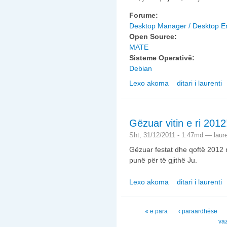
Forume:
Desktop Manager / Desktop E
Open Source:
MATE
Sisteme Operativë:
Debian
Lexo akoma
ditari i laurenti
nga Patjetër GNOME
Gëzuar vitin e ri 2012
Sht, 31/12/2011 - 1:47md —
laur
Gëzuar festat dhe qoftë 2012 n
punë për të gjithë Ju.
Lexo akoma
ditari i laurenti
nga Gëzuar vitin e ri
Faqet
« e para
‹ paraardhëse
va