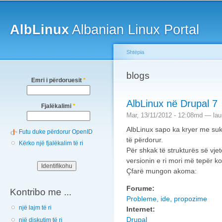
Main menu
Sk
ma
AlbLinux
Albanian Linux Portal
co
Shtëpia
You are here
blogs
Emri i përdoruesit
*
AlbLinux në Drupal 7
Fjalëkalimi
*
Mar, 13/11/2012 - 12:08md —
lau
AlbLinux sapo ka kryer me suk
Futu duke përdorur OpenID
të përdorur.
Kërko një fjalëkalim të ri
Për shkak të strukturës së vjet
versionin e ri mori më tepër ko
Çfarë mungon akoma:
Forume:
Kontribo me ...
Probleme, ide, propozime
një lajm të ri
Internet:
Drupal
një diskutim të ri