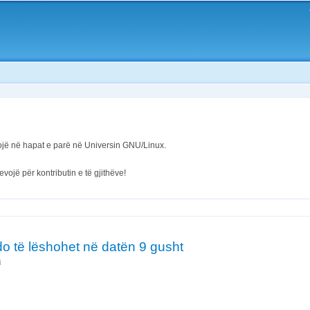
Skip to
main
content
mojë në hapat e parë në Universin GNU/Linux.
evojë për kontributin e të gjithëve!
 do të lëshohet në datën 9 gusht
i