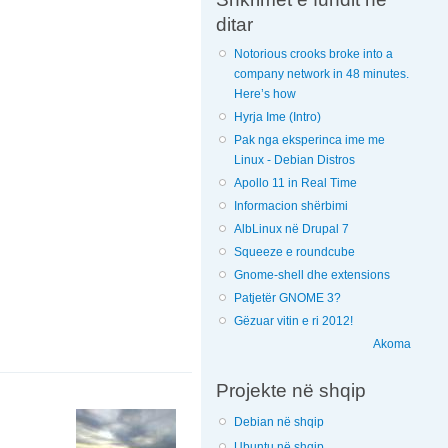
ditar
Notorious crooks broke into a
company network in 48 minutes.
Here’s how
Hyrja Ime (Intro)
Pak nga eksperinca ime me
Linux - Debian Distros
Apollo 11 in Real Time
Informacion shërbimi
AlbLinux në Drupal 7
Squeeze e roundcube
Gnome-shell dhe extensions
Patjetër GNOME 3?
Gëzuar vitin e ri 2012!
Akoma
Projekte në shqip
Debian në shqip
Ubuntu në shqip