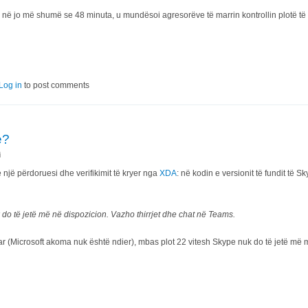
, në jo më shumë se 48 minuta, u mundësoi agresorëve të marrin kontrollin plotë të rr
s broke into a company network in 48 minutes. Here’s how
Log in
to post comments
e?
i
ë një përdoruesi dhe verifikimit të kryer nga
XDA
: në kodin e versionit të fundit të S
 do të jetë më në dispozicion. Vazho thirrjet dhe chat në Teams.
ar (Microsoft akoma nuk është ndier), mbas plot 22 vitesh Skype nuk do të jetë më 