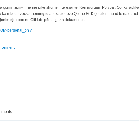
t'a çonim spin-in në një pikë shumë interesante. Konfiguruam Polybar, Conky, aplik
 na ka mbetur veçse theming të aplikacioneve Qt dhe GTK (të cilën mund të na duhet
jonim një repo në GitHub, për të gjitha dokumentet.
s-OM-personal_only
ironment
nMandriva gati në përfundim!
omments
m