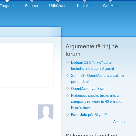
Treguesi
Forume
Udhëzues
Kontakte
WebMail
Argumente të rinj në
forum
Debian 13.0 "trixie" do të
lëshohet në datën 9 gusht
Spin I i3 I OpenMandriva gati në
përfundim!
OpenMandriva i3wm
Notorious crooks broke into a
company network in 48 minutes.
Here’s how
Fund'Jete për Skype?
Akoma
Shkrimet e fundit në