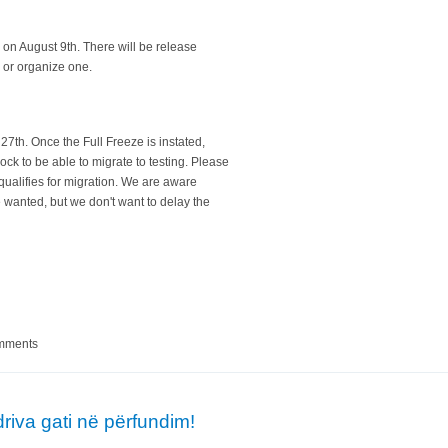
 on August 9th. There will be release
in or organize one.
 27th. Once the Full Freeze is instated,
ck to be able to migrate to testing. Please
 qualifies for migration. We are aware
we wanted, but we don't want to delay the
xie" do të lëshohet në datën 9 gusht
omments
riva gati në përfundim!