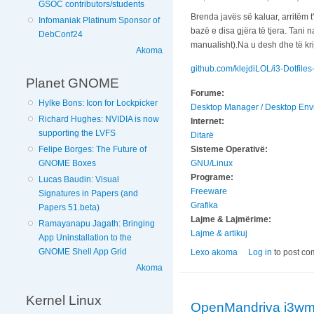
GSOC contributors/students
Brenda javës së kaluar, arritëm 
Infomaniak Platinum Sponsor of
bazë e disa gjëra të tjera. Tani
DebConf24
manualisht).Na u desh dhe të kri
Akoma
github.com/klejdiLOL/i3-Dotfile
Planet GNOME
Forume:
Hylke Bons: Icon for Lockpicker
Desktop Manager / Desktop Env
Richard Hughes: NVIDIA is now
Internet:
supporting the LVFS
Ditarë
Sisteme Operativë:
Felipe Borges: The Future of
GNU/Linux
GNOME Boxes
Programe:
Lucas Baudin: Visual
Freeware
Signatures in Papers (and
Grafika
Papers 51.beta)
Lajme & Lajmërime:
Ramayanapu Jagath: Bringing
Lajme & artikuj
App Uninstallation to the
GNOME Shell App Grid
Lexo akoma
nga Spin I i3 I Ope
Log in
to post c
Akoma
Kernel Linux
OpenMandriva i3w