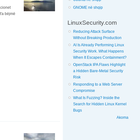
acionet
GNOME në shqip
 t'a bëjmë
LinuxSecurity.com
Reducing Attack Surface
Without Breaking Production
AI Is Already Performing Linux
Security Work. What Happens
When It Escapes Containment?
OpenStack IPA Flaws Highlight
a Hidden Bare-Metal Security
Risk
Responding to a Web Server
Compromise
What Is Fuzzing? Inside the
Search for Hidden Linux Kernel
Bugs
Akoma