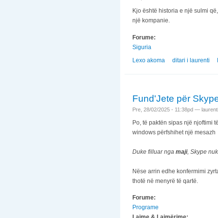
Kjo është historia e një sulmi që
një kompanie.
Forume:
Siguria
Lexo akoma
nga Notorious crook
ditari i laurenti
Fund'Jete për Skyp
Pre, 28/02/2025 - 11:38pd —
laurent
Po, të paktën sipas një njoftimi t
windows përfshihet një mesazh
Duke filluar nga
maji
, Skype nuk
Nëse arrin edhe konfermimi zyrt
thotë në menyrë të qartë.
Forume:
Programe
Lajme & Lajmërime: