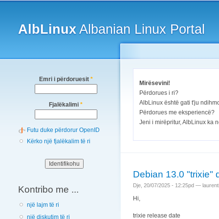
Main menu
AlbLinux
Albanian Linux Portal
Emri i përdoruesit
*
Mirësevini!
Përdorues i ri?
AlbLinux është gati t'ju ndih
Fjalëkalimi
*
Përdorues me eksperiencë?
Jeni i mirëpritur, AlbLinux ka n
Futu duke përdorur OpenID
Kërko një fjalëkalim të ri
Debian 13.0 "trixie"
Dje, 20/07/2025 - 12:25pd —
laurent
Kontribo me ...
Hi,
një lajm të ri
trixie release date
një diskutim të ri