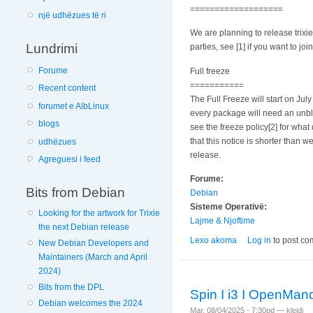
===================
një udhëzues të ri
We are planning to release trixie
Lundrimi
parties, see [1] if you want to jo
Forume
Full freeze
===========
Recent content
The Full Freeze will start on July
forumet e AlbLinux
every package will need an unblo
blogs
see the freeze policy[2] for what
that this notice is shorter than 
udhëzues
release.
Agreguesi i feed
Forume:
Bits from Debian
Debian
Sisteme Operativë:
Looking for the artwork for Trixie
Lajme & Njoftime
the next Debian release
Lexo akoma
nga Debian 13.0 "tri
Log in
to post c
New Debian Developers and
Maintainers (March and April
2024)
Bits from the DPL
Spin I i3 I OpenMand
Debian welcomes the 2024
Mar, 08/04/2025 - 7:30pd —
klejdi