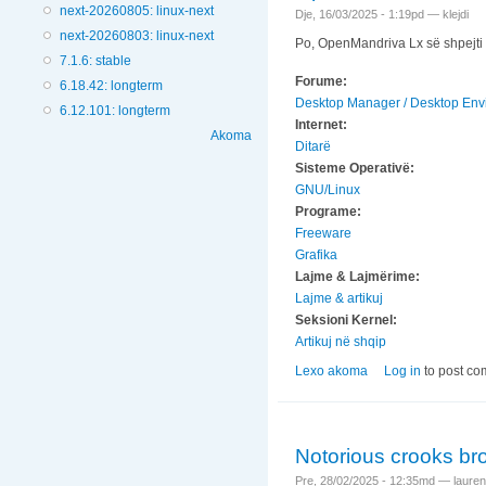
next-20260805: linux-next
Dje, 16/03/2025 - 1:19pd —
klejdi
next-20260803: linux-next
Po, OpenMandriva Lx së shpejti d
7.1.6: stable
Forume:
6.18.42: longterm
Desktop Manager / Desktop Env
6.12.101: longterm
Internet:
Akoma
Ditarë
Sisteme Operativë:
GNU/Linux
Programe:
Freeware
Grafika
Lajme & Lajmërime:
Lajme & artikuj
Seksioni Kernel:
Artikuj në shqip
Lexo akoma
nga OpenMandriva
Log in
to post c
Notorious crooks br
Pre, 28/02/2025 - 12:35md —
lauren