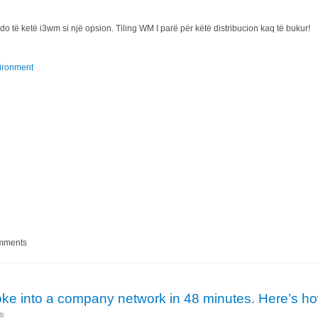
o të ketë i3wm si një opsion. Tiling WM I parë për këtë distribucion kaq të bukur!
ironment
 i3wm
omments
oke into a company network in 48 minutes. Here’s h
ti