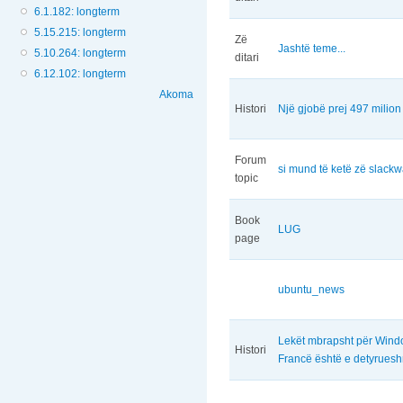
6.1.182: longterm
5.15.215: longterm
Zë
Jashtë teme...
5.10.264: longterm
ditari
6.12.102: longterm
Akoma
Histori
Një gjobë prej 497 milion
Forum
si mund të ketë zë slack
topic
Book
LUG
page
ubuntu_news
Lekët mbrapsht për Win
Histori
Francë është e detyrues