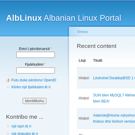
Main menu
Sk
ma
AlbLinux
Albanian Linux Portal
co
Shtëpia
You are here
Recent content
Emri i përdoruesit
*
Lloji
Titulli
Fjalëkalimi
*
Histori
Lëshohet DesktopBSD 1.
Futu duke përdorur OpenID
Kërko një fjalëkalim të ri
SUN blen MySQL? Atëher
Histori
blen BEA!
Asterisk@Home ndryshon
Kontribo me ...
Histori
trixbox dhe lëshon versio
një lajm të ri
një diskutim të ri