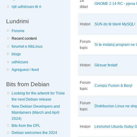
Zë
GNOME 2.14 RC - pjesa 
një udhëzues të ri
ditari
Lundrimi
Histori
SUN do të blerë MySQL!
Forume
Recent content
Forum
Si te instaloj program n
forumet e AlbLinux
topic
blogs
udhëzues
Histori
Gëzuar festat!
Agreguesi i feed
Forum
Bits from Debian
Compiz Fusion & Beryl
topic
Looking for the artwork for Trixie
the next Debian release
Forum
Distribucion Linux ne shqip
New Debian Developers and
topic
Maintainers (March and April
2024)
Bits from the DPL
Histori
Lëshohet Ubuntu Gutsy G
Debian welcomes the 2024