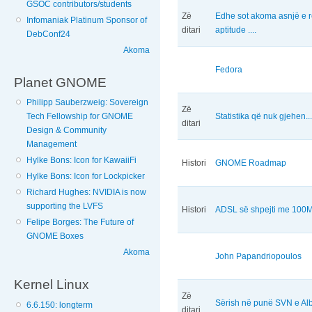
GSOC contributors/students
Zë
Edhe sot akoma asnjë e 
Infomaniak Platinum Sponsor of
ditari
aptitude ....
DebConf24
Akoma
Fedora
Planet GNOME
Philipp Sauberzweig: Sovereign
Zë
Tech Fellowship for GNOME
Statistika që nuk gjehen...
ditari
Design & Community
Management
Hylke Bons: Icon for KawaiiFi
Histori
GNOME Roadmap
Hylke Bons: Icon for Lockpicker
Richard Hughes: NVIDIA is now
supporting the LVFS
Histori
ADSL së shpejti me 100
Felipe Borges: The Future of
GNOME Boxes
Akoma
John Papandriopoulos
Kernel Linux
Zë
Sërish në punë SVN e Al
6.6.150: longterm
ditari