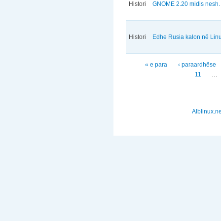
Histori
GNOME 2.20 midis nesh.
Histori
Edhe Rusia kalon në Lin
Faqet
« e para
‹ paraardhëse
11
…
Alblinux.ne