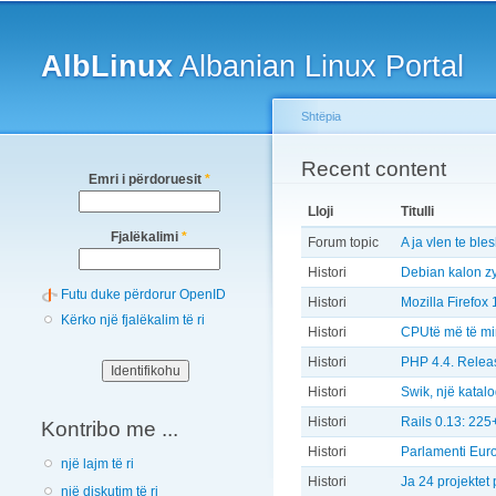
Main menu
AlbLinux
Albanian Linux Portal
Shtëpia
You are here
Recent content
Emri i përdoruesit
*
Lloji
Titulli
Fjalëkalimi
*
Forum topic
A ja vlen te bl
Histori
Debian kalon zy
Futu duke përdorur OpenID
Histori
Mozilla Firefox 
Kërko një fjalëkalim të ri
Histori
CPUtë më të mir
Histori
PHP 4.4. Rele
Histori
Swik, një katal
Histori
Rails 0.13: 225+
Kontribo me ...
Histori
Parlamenti Euro
një lajm të ri
Histori
Ja 24 projektet
një diskutim të ri