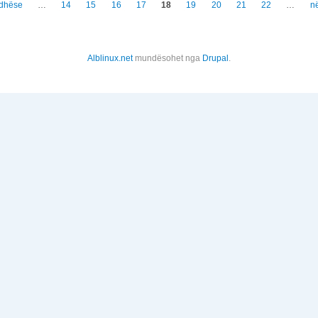
rdhëse
…
14
15
16
17
18
19
20
21
22
…
n
Alblinux.net
mundësohet nga
Drupal
.