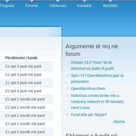
Treguesi
Forume
Udhëzues
Kontakte
WebMail
Argumente të rinj në
forum
Përditësimi i fundit
Debian 13.0 "trixie" do të
21 vjet 3 javë më parë
lëshohet në datën 9 gusht
21 vjet 3 javë më parë
Spin I i3 I OpenMandriva gati në
përfundim!
21 vjet 4 javë më parë
OpenMandriva i3wm
21 vjet 4 javë më parë
Notorious crooks broke into a
21 vjet 1 month më parë
company network in 48 minutes.
21 vjet 1 month më parë
Here’s how
Fund'Jete për Skype?
21 vjet 1 month më parë
Akoma
21 vjet 1 month më parë
21 vjet 1 month më parë
Shkrimet e fundit në