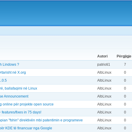
Skip to
main
content
Autori
Përgjigje
esh Lindows ?
patrioti1
7
rtarisht në X.org
AlbLinux
0
1.0.5
AlbLinux
0
ë, ballafaqimi në Linux
AlbLinux
0
ase Announcement
AlbLinux
0
og online për projekte open source
AlbLinux
0
 features/fixes in 75 days!
AlbLinux
0
pian ''fshin'' direktivën mbi patentimin e programeve
AlbLinux
0
 për KDE të financuar nga Google
AlbLinux
0