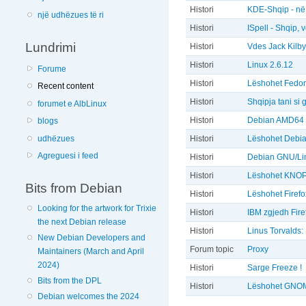
Histori
KDE-Shqip - në 
një udhëzues të ri
Histori
ISpell - Shqip, 
Lundrimi
Histori
Vdes Jack Kilby
Histori
Linux 2.6.12
Forume
Histori
Lëshohet Fedor
Recent content
Histori
Shqipja tani si
forumet e AlbLinux
Histori
Debian AMD64 
blogs
udhëzues
Histori
Lëshohet Debia
Agreguesi i feed
Histori
Debian GNU/Lin
Histori
Lëshohet KNOP
Bits from Debian
Histori
Lëshohet Firefo
Looking for the artwork for Trixie
Histori
IBM zgjedh Fire
the next Debian release
Histori
Linus Torvalds:
New Debian Developers and
Forum topic
Proxy
Maintainers (March and April
2024)
Histori
Sarge Freeze !
Bits from the DPL
Histori
Lëshohet GNOM
Debian welcomes the 2024