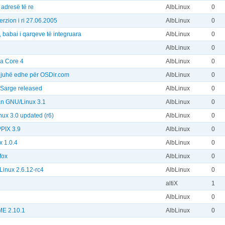
adresë të re
AlbLinux
0
verzion i ri 27.06.2005
AlbLinux
0
, babai i qarqeve të integruara
AlbLinux
0
AlbLinux
0
a Core 4
AlbLinux
0
 gjuhë edhe për OSDir.com
AlbLinux
0
Sarge released
AlbLinux
0
n GNU/Linux 3.1
AlbLinux
0
ux 3.0 updated (r6)
AlbLinux
0
PIX 3.9
AlbLinux
0
x 1.0.4
AlbLinux
0
fox
AlbLinux
0
 Linux 2.6.12-rc4
AlbLinux
0
altiX
1
AlbLinux
0
E 2.10.1
AlbLinux
0