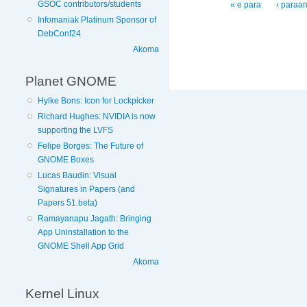
Faqet
GSOC contributors/students
« e para
‹ paraa
Infomaniak Platinum Sponsor of
DebConf24
Akoma
Planet GNOME
Hylke Bons: Icon for Lockpicker
Richard Hughes: NVIDIA is now
supporting the LVFS
Felipe Borges: The Future of
GNOME Boxes
Lucas Baudin: Visual
Signatures in Papers (and
Papers 51.beta)
Ramayanapu Jagath: Bringing
App Uninstallation to the
GNOME Shell App Grid
Akoma
Kernel Linux