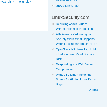
ë vazhdim ›
e fundit »
GNOME në shqip
LinuxSecurity.com
Reducing Attack Surface
Without Breaking Production
AI Is Already Performing Linux
Security Work. What Happens
When It Escapes Containment?
OpenStack IPA Flaws Highlight
a Hidden Bare-Metal Security
Risk
Responding to a Web Server
Compromise
What Is Fuzzing? Inside the
Search for Hidden Linux Kernel
Bugs
Akoma