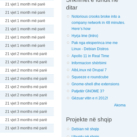
21 vjet 1 month më parë
ditar
21 vjet 1 month më parë
Notorious crooks broke into a
21 vjet 1 month më parë
company network in 48 minutes.
Here’s how
21 vjet 1 month më parë
Hyrja Ime (Intro)
21 vjet 1 month më parë
Pak nga eksperinca ime me
21 vjet 1 month më parë
Linux - Debian Distros
21 vjet 2 months më parë
Apollo 11 in Real Time
21 vjet 2 months më parë
Informacion shërbimi
AlbLinux në Drupal 7
21 vjet 2 months më parë
Squeeze e roundcube
21 vjet 2 months më parë
Gnome-shell dhe extensions
21 vjet 2 months më parë
Patjetër GNOME 3?
21 vjet 2 months më parë
Gëzuar vitin e ri 2012!
21 vjet 3 months më parë
Akoma
21 vjet 3 months më parë
Projekte në shqip
21 vjet 3 months më parë
21 vjet 3 months më parë
Debian në shqip
Ubuntu në shqip