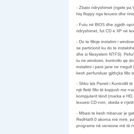
- Zbato ndryshimet (ngele pa W
hiq floppy nga lexuesi dhe rini
- Futu në BIOS dhe zgjidh opci
ndryshimet, fut CD e XP në lex
- Do te filloje instalimi i wind
se particionit ku do te instalo
dhe si filesystem NTFS). Pefun
tu ne windows, kontrollo qe d
instalimi i pare jane ne rregull 
kesh perfunduar gjithçka fillo t
- Shko tek Paneli i Kontrollit 
një fletë fillo të kopjosh me rr
kompjuterit tënd (marka e HD, 
lexuesi CD-rom, skeda e rrjeti
- Mbasi te kesh mbaruar je gati 
RedHat9.0 akoma më mirë, pasi
programe në versione më të r