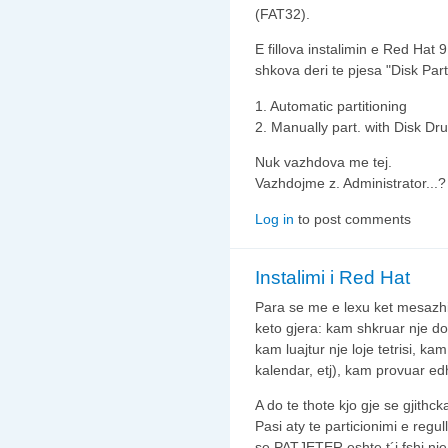
(FAT32).
E fillova instalimin e Red Hat 
shkova deri te pjesa "Disk Par
1. Automatic partitioning
2. Manually part. with Disk Dr
Nuk vazhdova me tej.
Vazhdojme z. Administrator...?
Log in
to post comments
Instalimi i Red Hat
Para se me e lexu ket mesazhi
keto gjera: kam shkruar nje d
kam luajtur nje loje tetrisi, k
kalendar, etj), kam provuar e
A do te thote kjo gje se gjithc
Pasi aty te particionimi e re
se PATJETER eshte t´i fshi nje 