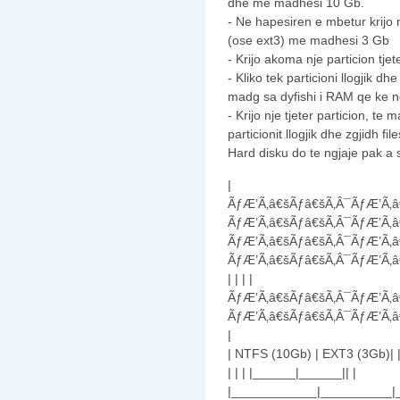
dhe me madhesi 10 Gb.
- Ne hapesiren e mbetur krijo nj
(ose ext3) me madhesi 3 Gb
- Krijo akoma nje particion tjet
- Kliko tek particioni llogjik dhe
madg sa dyfishi i RAM qe ke n
- Krijo nje tjeter particion, t
particionit llogjik dhe zgjidh f
Hard disku do te ngjaje pak a
|
ÃƒÆ’Ã‚â€šÃƒâ€šÃ‚Â¯ÃƒÆ’Ã‚â
ÃƒÆ’Ã‚â€šÃƒâ€šÃ‚Â¯ÃƒÆ’Ã‚â
ÃƒÆ’Ã‚â€šÃƒâ€šÃ‚Â¯ÃƒÆ’Ã‚â
ÃƒÆ’Ã‚â€šÃƒâ€šÃ‚Â¯ÃƒÆ’Ã‚â
| | | |
ÃƒÆ’Ã‚â€šÃƒâ€šÃ‚Â¯ÃƒÆ’Ã‚â
ÃƒÆ’Ã‚â€šÃƒâ€šÃ‚Â¯ÃƒÆ’Ã‚â
|
| NTFS (10Gb) | EXT3 (3Gb)| 
| | | |______|______|| |
|____________|__________|