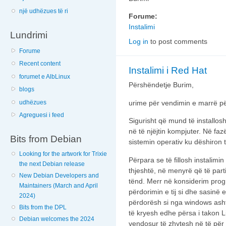
një udhëzues të ri
Forume:
Instalimi
Lundrimi
Log in
to post comments
Forume
Recent content
Instalimi i Red Hat
forumet e AlbLinux
Përshëndetje Burim,
blogs
udhëzues
urime për vendimin e marrë për
Agreguesi i feed
Sigurisht që mund të installo
në të njëjtin kompjuter. Në fa
Bits from Debian
sistemin operativ ku dëshiron t
Looking for the artwork for Trixie
Përpara se të fillosh instalimin 
the next Debian release
thjeshtë, në menyrë që të pa
New Debian Developers and
tënd. Merr në konsiderim prog
Maintainers (March and April
përdorimin e tij si dhe sasin
2024)
përdorësh si nga windows asht
Bits from the DPL
të kryesh edhe përsa i takon L
Debian welcomes the 2024
vendosur të zhytesh në të për