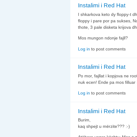
Instalimi i Red Hat
I shkarkova keto dy floppy-t d
floppy i pare por pa sukses, N
thote, 3 pale disketa krijova dh
Mos mungon ndonje fajll?
Log in
to post comments
Instalimi i Red Hat
Po mor, fajllat i kopjova ne root
nuk ecen! Ende pa mos filluar
Log in
to post comments
Instalimi i Red Hat
Burim,
kaq shpejt u mërzite??? :-)