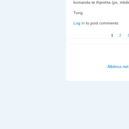
komanda te thjeshta (ps, mkdir,
Tung
Log in
to post comments
Faqet
1
2
Alblinux.net