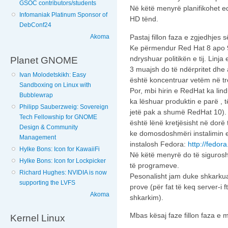
GSOC contributors/students
Në këtë menyrë planifikohet e
Infomaniak Platinum Sponsor of
HD tënd.
DebConf24
Pastaj fillon faza e zgjedhjes
Akoma
Ke përmendur Red Hat 8 apo 9
ndryshuar politikën e tij. Lin
Planet GNOME
3 muajsh do të ndërpritet dhe
Ivan Molodetskikh: Easy
është koncentruar vetëm në tr
Sandboxing on Linux with
Por, mbi hirin e RedHat ka lindu
Bubblewrap
ka lëshuar produktin e parë , t
Philipp Sauberzweig: Sovereign
jetë pak a shumë RedHat 10).
Tech Fellowship for GNOME
është lënë kretjësisht në dorë 
Design & Community
ke domosdoshmëri instalimin 
Management
instalosh Fedora:
http://fedor
Hylke Bons: Icon for KawaiiFi
Në këtë menyrë do të sigurosh
Hylke Bons: Icon for Lockpicker
të programeve.
Richard Hughes: NVIDIA is now
Pesonalisht jam duke shkarkuar 
supporting the LVFS
prove (për fat të keq server-i 
Akoma
shkarkim).
Mbas kësaj faze fillon faza e mir
Kernel Linux