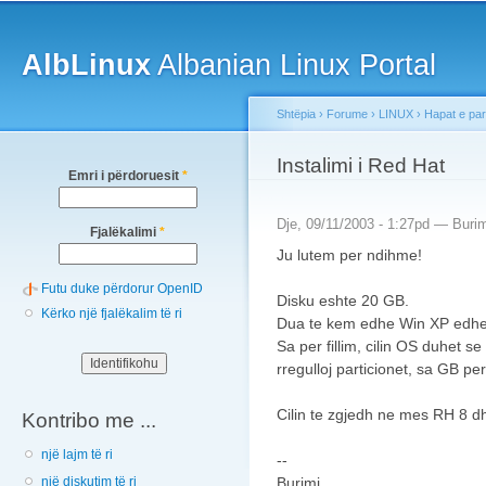
Main menu
Sk
ma
AlbLinux
Albanian Linux Portal
co
Shtëpia
›
Forume
›
LINUX
›
Hapat e pa
You are here
Instalimi i Red Hat
Emri i përdoruesit
*
Dje, 09/11/2003 - 1:27pd —
Buri
Fjalëkalimi
*
Ju lutem per ndihme!
Futu duke përdorur OpenID
Disku eshte 20 GB.
Kërko një fjalëkalim të ri
Dua te kem edhe Win XP edh
Sa per fillim, cilin OS duhet se
rregulloj particionet, sa GB pe
Cilin te zgjedh ne mes RH 8 
Kontribo me ...
një lajm të ri
--
Burimi
një diskutim të ri