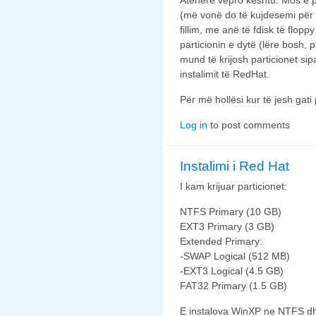
Atëhere vepro kështu: Mos e pr
(më vonë do të kujdesemi për 
fillim, me anë të fdisk të flo
particionin e dytë (lëre bosh, 
mund të krijosh particionet s
instalimit të RedHat.
Për më hollësi kur të jesh gati p
Log in
to post comments
Instalimi i Red Hat
I kam krijuar particionet:
NTFS Primary (10 GB)
EXT3 Primary (3 GB)
Extended Primary:
-SWAP Logical (512 MB)
-EXT3 Logical (4.5 GB)
FAT32 Primary (1.5 GB)
E instalova WinXP ne NTFS dh