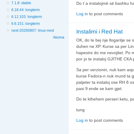
7.1.8: stable
Do t´a instalojmë së bashku ha
6.18.44: longterm
Log in
to post comments
6.12.103: longterm
6.6.151: longterm
next-20260807: linux-next
Instalimi i Red Hat
Akoma
OK, do te bej nje llogaritje s
duhen ne XP. Kurse sa per Lin
hapesire do me nevojitet. Po 
por jo te instaloj GJITHE CKA
Sa per verzionin, nuk kam asp
kurse Fedora-n nuk mund ta g
patjeter ta instaloj ose RH 8 o
pasi 9 ende se kam gjet.
Do te kthehem perseri ketu, p
tung
Log in
to post comments