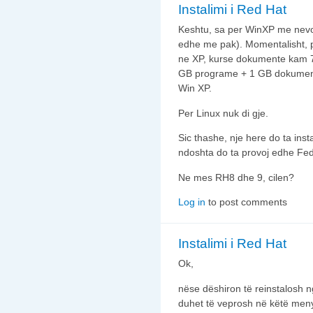
Instalimi i Red Hat
Keshtu, sa per WinXP me nevoj
edhe me pak). Momentalisht, 
ne XP, kurse dokumente kam 
GB programe + 1 GB dokument
Win XP.
Per Linux nuk di gje.
Sic thashe, nje here do ta inst
ndoshta do ta provoj edhe Fe
Ne mes RH8 dhe 9, cilen?
Log in
to post comments
Instalimi i Red Hat
Ok,
nëse dëshiron të reinstalosh ng
duhet të veprosh në këtë men