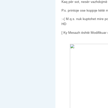
Kaq për sot, nesër vazhdojmë 
P.s. printoje ose kopjoje këtë 
:-( M.q.s. nuk kuptohet mire p
HD
[ Ky Mesazh është Modifikuar 