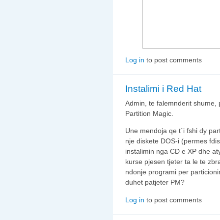
Log in
to post comments
Instalimi i Red Hat
Admin, te falemnderit shume, p
Partition Magic.
Une mendoja qe t´i fshi dy par
nje diskete DOS-i (permes fdisk
instalimin nga CD e XP dhe aty
kurse pjesen tjeter ta le te zb
ndonje programi per particion
duhet patjeter PM?
Log in
to post comments