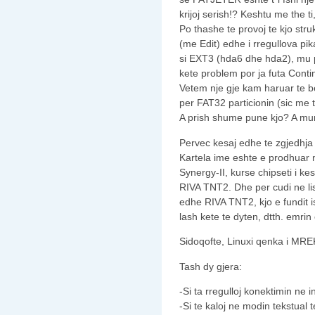
krijoj serish!? Keshtu me the t
Po thashe te provoj te kjo struk
(me Edit) edhe i rregullova pi
si EXT3 (hda6 dhe hda2), mu 
kete problem por ja futa Contin
Vetem nje gje kam haruar te b
per FAT32 particionin (sic me th
A prish shume pune kjo? A mun
Pervec kesaj edhe te zgjedhja 
Kartela ime eshte e prodhuar 
Synergy-II, kurse chipseti i k
RIVA TNT2. Dhe per cudi ne li
edhe RIVA TNT2, kjo e fundit i
lash kete te dyten, dtth. emrin
Sidoqofte, Linuxi qenka i M
Tash dy gjera:
-Si ta rregulloj konektimin ne i
-Si te kaloj ne modin tekstual t