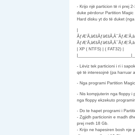
- Krijo një particion të ri pre
duke përdorur Partition Magic
Hard disku yt do të duket (ng
|
ÃƒÆ’Ã‚â€šÃƒâ€šÃ‚Â¯ÃƒÆ’Ã‚â
ÃƒÆ’Ã‚â€šÃƒâ€šÃ‚Â¯ÃƒÆ’Ã‚â
| XP ( NTFS) | ( FAT32) |
|______________________|_
- Lëviz tek particioni i ri i sa
që të interesojnë (pa harruar 
- Nga programi Partition Magic 
- Nis kompjuterin nga floppy i p
nga floppy ekzekuto programi
- Do te hapet programi i Parti
- Zgjidh particionin e madh dhe
prej rreth 18 Gb.
- Krijo ne hapesiren bosh nje p