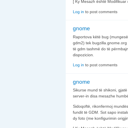
[ Ky Mesazh është Modifikuar
Log in
to post comments
gnome
Raportova këtë bug (mungesën
gdm2) tek bugzilla.gnome.org dh
të gdm tashmë do të përmbajn
dispozicion.
Log in
to post comments
gnome
Sikurse mund të shikoni, gja
server-in disa mesazhe humbë
Sidoqoftë, rikonfermoj mundës
fundit të GDM. Sot sapo instal
dy foto (me konfigurimin origji