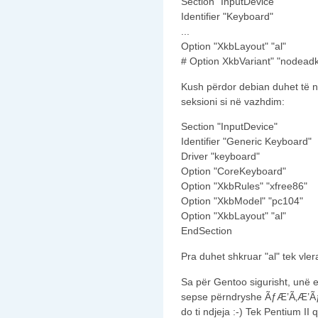
Section "InputDevice"
Identifier "Keyboard"
...
Option "XkbLayout" "al"
# Option XkbVariant" "nodead
Kush përdor debian duhet të n
seksioni si në vazhdim:
Section "InputDevice"
Identifier "Generic Keyboard"
Driver "keyboard"
Option "CoreKeyboard"
Option "XkbRules" "xfree86"
Option "XkbModel" "pc104"
Option "XkbLayout" "al"
EndSection
Pra duhet shkruar "al" tek vl
Sa për Gentoo sigurisht, unë e
sepse përndryshe ÃƒÆ’Ã‚Æ’Ã
do ti ndjeja :-) Tek Pentium II