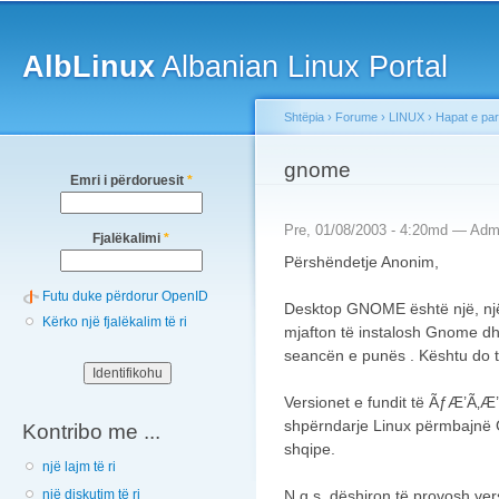
Main menu
Sk
ma
AlbLinux
Albanian Linux Portal
co
Shtëpia
›
Forume
›
LINUX
›
Hapat e pa
You are here
gnome
Emri i përdoruesit
*
Pre, 01/08/2003 - 4:20md —
Admi
Fjalëkalimi
*
Përshëndetje Anonim,
Futu duke përdorur OpenID
Desktop GNOME është një, njës
Kërko një fjalëkalim të ri
mjafton të instalosh Gnome dh
seancën e punës . Kështu do 
Versionet e fundit të ÃƒÆ’Ã
shpërndarje Linux përmbajnë 
Kontribo me ...
shqipe.
një lajm të ri
N.q.s. dëshiron të provosh vers
një diskutim të ri