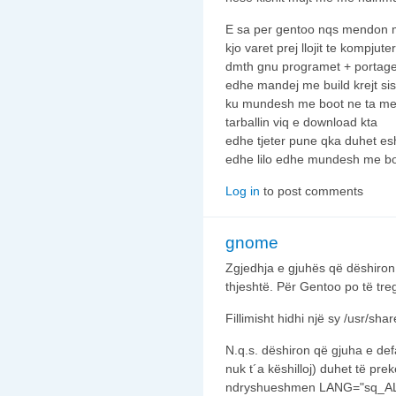
E sa per gentoo nqs mendon m
kjo varet prej llojit te kompju
dmth gnu programet + portage
edhe mandej me build krejt si
ku mundesh me boot ne ta me
tarballin viq e download kta
edhe tjeter pune qka duhet es
edhe lilo edhe mundesh me boo
Log in
to post comments
gnome
Zgjedhja e gjuhës që dëshiron
thjeshtë. Për Gentoo po të tre
Fillimisht hidhi një sy /usr/sh
N.q.s. dëshiron që gjuha e defau
nuk t´a këshilloj) duhet të pre
ndryshueshmen LANG="sq_AL