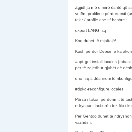
Zgjidhja më e mirë është që si
vetëm profilin e përdoruesit (
tek ~/.profile ose ~/.bashrc :
export LANG=sq
Kaq duhet të mjaftojë!
Kush përdor Debian e ka akom
#apt-get install locales (mbasi
për të zgjedhur gjuhët që dësh
dhe n.q.s dëshironi të rikonfig
#dpkg-reconfigure locales
Përsa i takon përdorimit të tas
ndryshoni tastierën tek file i ko
Për Gentoo duhet të ndryshoni
vazhdim: