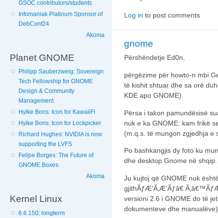
GSOC contributors/students
Infomaniak Platinum Sponsor of
Log in
to post comments
DebConf24
Akoma
gnome
Planet GNOME
Përshëndetje Ed0n,
Philipp Sauberzweig: Sovereign
përgëzime për howto-n mbi Gen
Tech Fellowship for GNOME
të kishit shtuar dhe sa orë duh
Design & Community
KDE apo GNOME).
Management
Hylke Bons: Icon for KawaiiFi
Përsa i takon pamundësisë sua
nuk e ka GNOME: kam frikë se 
Hylke Bons: Icon for Lockpicker
(m.q.s. të mungon zgjedhja e 
Richard Hughes: NVIDIA is now
supporting the LVFS
Po bashkangjis dy foto ku mun
Felipe Borges: The Future of
dhe desktop Gnome në shqip.
GNOME Boxes
Akoma
Ju kujtoj që GNOME nuk është
gjithÃƒÆ’Ã‚Æ’Ãƒâ€ Ã‚â€™ÃƒÆ’
Kernel Linux
versioni 2.6 i GNOME do të jet
dokumenteve dhe manualëve)
6.6.150: longterm