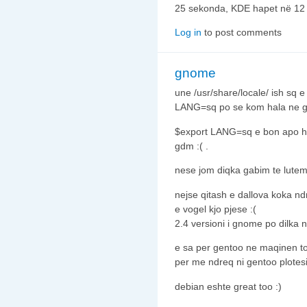
25 sekonda, KDE hapet në 1
Log in
to post comments
gnome
une /usr/share/locale/ ish sq e
LANG=sq po se kom hala ne g
$export LANG=sq e bon apo ha
gdm :( .
nese jom diqka gabim te lutem
nejse qitash e dallova koka 
e vogel kjo pjese :(
2.4 versioni i gnome po dilka
e sa per gentoo ne maqinen t
per me ndreq ni gentoo plotesis
debian eshte great too :)