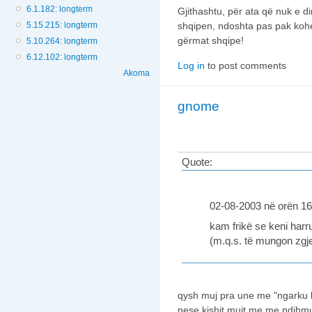
6.1.182: longterm
Gjithashtu, për ata që nuk e di
5.15.215: longterm
shqipen, ndoshta pas pak kohe
gërmat shqipe!
5.10.264: longterm
6.12.102: longterm
Log in
to post comments
Akoma
gnome
Quote:
02-08-2003 në orën 16:
kam frikë se keni harr
(m.q.s. të mungon zgj
qysh muj pra une me "ngarku l
nese kishit mujt me me ndihmu