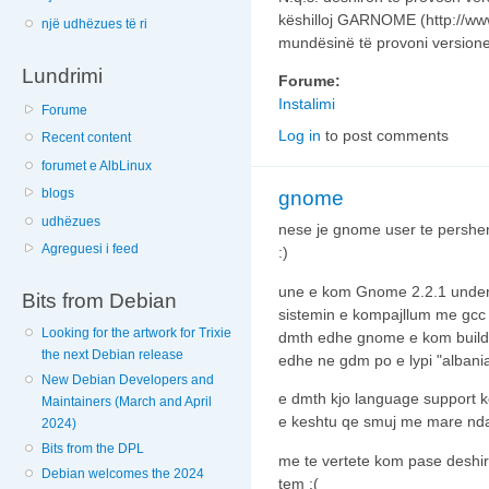
këshilloj GARNOME (http://ww
një udhëzues të ri
mundësinë të provoni versione
Lundrimi
Forume:
Instalimi
Forume
Log in
to post comments
Recent content
forumet e AlbLinux
blogs
gnome
udhëzues
nese je gnome user te pershe
Agreguesi i feed
:)
une e kom Gnome 2.2.1 under 
Bits from Debian
sistemin e kompajllum me gcc 
Looking for the artwork for Trixie
dmth edhe gnome e kom build 
the next Debian release
edhe ne gdm po e lypi "albania
New Debian Developers and
e dmth kjo language support 
Maintainers (March and April
e keshtu qe smuj me mare nda
2024)
Bits from the DPL
me te vertete kom pase deshi
Debian welcomes the 2024
tem :(