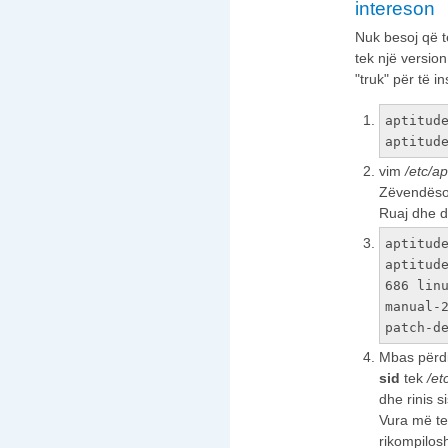
intereson
Nuk besoj që t
tek një version
"truk" për të in
aptitud
aptitud
vim
/etc/ap
Zëvendës
Ruaj dhe d
aptitud
aptitud
686 lin
manual-
patch-d
Mbas përdi
sid
tek
/et
dhe rinis s
Vura më te
rikompilosh