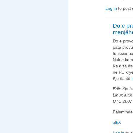
Log in
to post
Do e pr
menjëhe
Do e provo
pata provu
funksionuar
Nuk e kam 
Ka disa di
në PC krye
Kjo është
Edit: Kjo i
Linux alti
UTC 2007 
Faleminder
altiX
Log in
to 