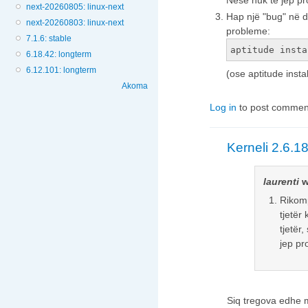
Nëse nuk të jep pr
next-20260805: linux-next
Hap një "bug" në d
next-20260803: linux-next
probleme:
7.1.6: stable
aptitude insta
6.18.42: longterm
6.12.101: longterm
(ose aptitude insta
Akoma
Log in
to post commen
Kerneli 2.6.1
laurenti
w
Rikomp
tjetër
tjetër
jep pr
Siq tregova edhe 