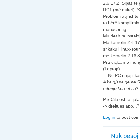
2.6.17.2. Sipas të 
RC1 (më duket). S
Problemi aty ishte 
ta bërë kompilimin
menuconfig.
Mu desh ta instal
Me kernelin 2.6.17
shkaku i linux-sou
me kernelin 2.16.8
Pra diçka më mungon
(Laptop)
... Në PC i njëjti 
A ka gjasa qe ne S
ndonje kernel i ri?
P.S Cila është fjal
-> drejtues apo...?
Log in
to post co
Nuk besoj 