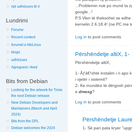
...Problemin nuk po mund ta 
një udhëzues të ri
google...!
P.S Vlen të theksohet se edhe 
Lundrimi
kernelin 2.6.18.4! (ne PC me t
Forume
Log in
to post comments
Recent content
forumet e AlbLinux
blogs
Përshëndetje altiX, 1-
udhëzues
Përshëndetje altiX,
Agreguesi i feed
1- Ãƒâ€¹shtë instalim i ri apo 
i vjetër i sistemit?
Bits from Debian
2- Ke mundësi të dërgosh për
Looking for the artwork for Trixie
e
dmesg
?
the next Debian release
Log in
to post comments
New Debian Developers and
Maintainers (March and April
2024)
Përshëndetje Laure
Bits from the DPL
1- Së pari pata kryer "upgr
Debian welcomes the 2024