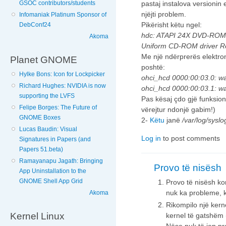
GSOC contributors/students
pastaj instalova versionin e
njëjti problem.
Infomaniak Platinum Sponsor of
Pikërisht këtu ngel:
DebConf24
hdc: ATAPI 24X DVD-ROM
Akoma
Uniform CD-ROM driver Re
Me një ndërprerës elektron
Planet GNOME
poshtë:
Hylke Bons: Icon for Lockpicker
ohci_hcd 0000:00:03.0: w
Richard Hughes: NVIDIA is now
ohci_hcd 0000:00:03.1: w
supporting the LVFS
Pas kësaj çdo gjë funksio
Felipe Borges: The Future of
vërejtur ndonjë gabim!)
GNOME Boxes
2-
Këtu
janë
/var/log/syslo
Lucas Baudin: Visual
Log in
to post comments
Signatures in Papers (and
Papers 51.beta)
Ramayanapu Jagath: Bringing
Provo të nisësh
App Uninstallation to the
GNOME Shell App Grid
Provo të nisësh ko
nuk ka probleme, k
Akoma
Rikompilo një kernel
Kernel Linux
kernel të gatshëm (