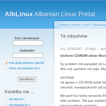
Main menu
Sk
ma
AlbLinux
Albanian Linux Portal
co
Shtëpia
›
Forume
›
LINUX
›
Shpërndarj
You are here
Të ndryshme
Emri i përdoruesit
*
Enj, 12/04/2007 - 10:08pd —
alti
Fjalëkalimi
*
Uniform CD/ROM driver Revi
Futu duke përdorur OpenID
Ky problem më paraqitet në Lap
Kërko një fjalëkalim të ri
dhe nuk vazhdon me tutje. Me 
/etc/fstab
në pjesën e CD ROM është kë
/dev/hdc /media/cdrom0 udf,i
Kontribo me ...
Më parë kur kisha versionin Et
një lajm të ri
këtë problem. Tek pas instalimi
një diskutim të ri
më paraqitet ky problem.