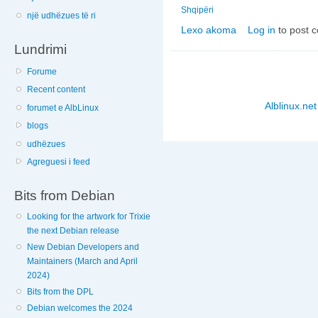
Shqipëri
një udhëzues të ri
Lexo akoma
Log in
to post 
nga Eagle Mobile: ap
Lundrimi
Forume
Recent content
Alblinux.net
forumet e AlbLinux
blogs
udhëzues
Agreguesi i feed
Bits from Debian
Looking for the artwork for Trixie
the next Debian release
New Debian Developers and
Maintainers (March and April
2024)
Bits from the DPL
Debian welcomes the 2024