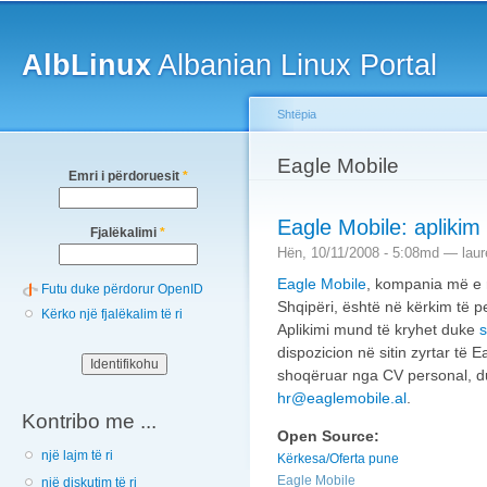
Main menu
Sk
ma
AlbLinux
Albanian Linux Portal
co
Shtëpia
You are here
Eagle Mobile
Emri i përdoruesit
*
Eagle Mobile: aplikim
Fjalëkalimi
*
Hën, 10/11/2008 - 5:08md —
laur
Eagle Mobile
, kompania më e r
Futu duke përdorur OpenID
Shqipëri, është në kërkim të p
Kërko një fjalëkalim të ri
Aplikimi mund të kryhet duke
s
dispozicion në sitin zyrtar të E
shoqëruar nga CV personal, du
hr@eaglemobile.al
.
Kontribo me ...
Open Source:
një lajm të ri
Kërkesa/Oferta pune
Eagle Mobile
një diskutim të ri