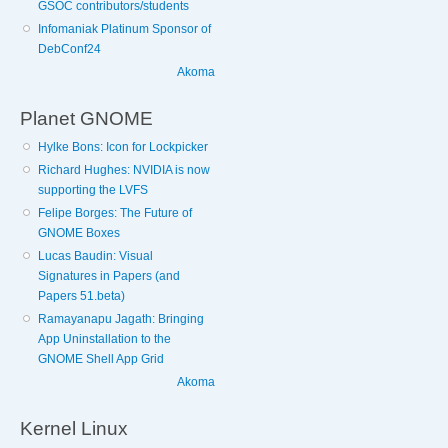
GSOC contributors/students
Infomaniak Platinum Sponsor of
DebConf24
Akoma
Planet GNOME
Hylke Bons: Icon for Lockpicker
Richard Hughes: NVIDIA is now
supporting the LVFS
Felipe Borges: The Future of
GNOME Boxes
Lucas Baudin: Visual
Signatures in Papers (and
Papers 51.beta)
Ramayanapu Jagath: Bringing
App Uninstallation to the
GNOME Shell App Grid
Akoma
Kernel Linux