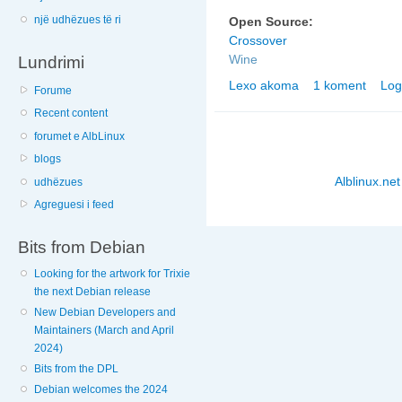
një udhëzues të ri
Open Source:
Crossover
Lundrimi
Wine
Lexo akoma
1 koment
Log
nga Liçensa falas pë
Forume
Recent content
forumet e AlbLinux
blogs
Alblinux.net
udhëzues
Agreguesi i feed
Bits from Debian
Looking for the artwork for Trixie
the next Debian release
New Debian Developers and
Maintainers (March and April
2024)
Bits from the DPL
Debian welcomes the 2024