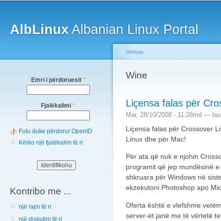
Main menu
Sk
ma
AlbLinux
Albanian Linux Portal
co
Shtëpia
You are here
Wine
Emri i përdoruesit
*
Liçensa falas për Cr
Fjalëkalimi
*
Mar, 28/10/2008 - 11:28md —
lau
Liçensa falas për Crossover 
Futu duke përdorur OpenID
Linux dhe për Mac!
Kërko një fjalëkalim të ri
Për ata që nuk e njohin Cross
programit që jep mundësinë e e
shkruara për Windows në sist
ekzekutoni Photoshop apo Micro
Kontribo me ...
Oferta është e vlefshme vetëm
një lajm të ri
server-ët janë me të vërtetë t
një diskutim të ri