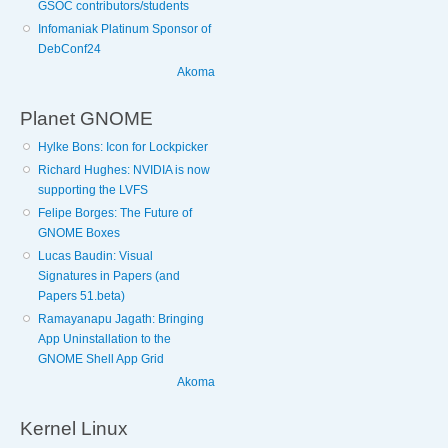
GSOC contributors/students
Infomaniak Platinum Sponsor of
DebConf24
Akoma
Planet GNOME
Hylke Bons: Icon for Lockpicker
Richard Hughes: NVIDIA is now
supporting the LVFS
Felipe Borges: The Future of
GNOME Boxes
Lucas Baudin: Visual
Signatures in Papers (and
Papers 51.beta)
Ramayanapu Jagath: Bringing
App Uninstallation to the
GNOME Shell App Grid
Akoma
Kernel Linux