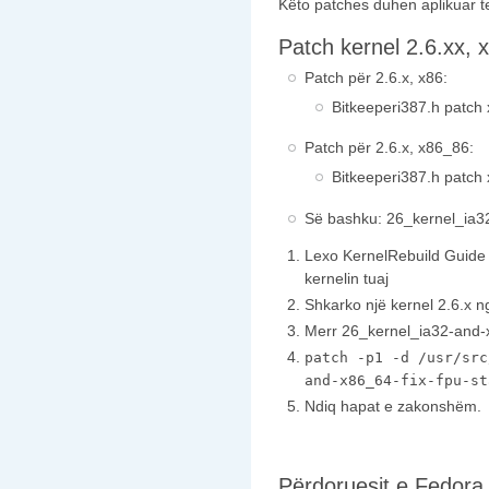
Këto patches duhen aplikuar te
Patch kernel 2.6.xx,
Patch për 2.6.x, x86:
Bitkeeperi387.h patch
Patch për 2.6.x, x86_86:
Bitkeeperi387.h patch
Së bashku:
26_kernel_ia32
Lexo
KernelRebuild Guide 
kernelin tuaj
Shkarko një kernel 2.6.x n
Merr
26_kernel_ia32-and-x
patch -p1 -d /usr/src
and-x86_64-fix-fpu-st
Ndiq hapat e zakonshëm.
Përdoruesit e Fedora