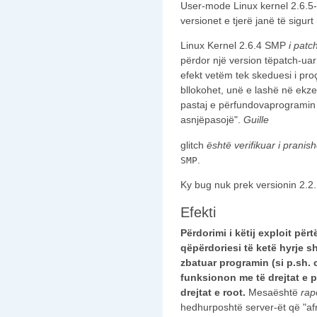
User-mode Linux kernel 2.6.5-
versionet e tjerë janë të sigur
Linux Kernel 2.6.4 SMP
i patc
përdor një version tëpatch-u
efekt vetëm tek skeduesi i pro
bllokohet, unë e lashë në ekz
pastaj e përfundovaprogramin 
asnjëpasojë".
Guille
glitch
është verifikuar i prani
.
SMP
Ky bug nuk prek versionin 2.2.
Efekti
Përdorimi i k
ëtij
exploit p
ërt
q
ëp
ërdoriesi t
ë ket
ë hyrje
sh
zbatuar programin
(si p.sh.
funksionon me t
ë drejtat e p
drejtat e root
.
Mesaështë
rap
hedhurposhtë server-ët që "af