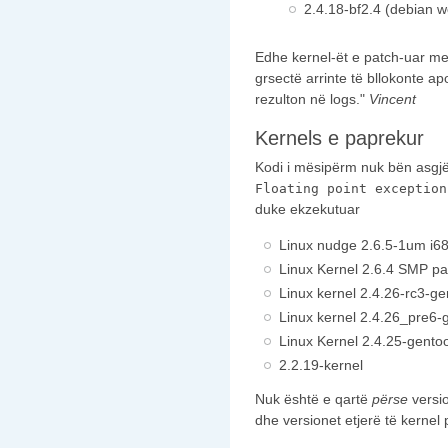
2.4.18-bf2.4 (debian w
Edhe kernel-ët e patch-uar me
grsectë arrinte të bllokonte a
rezulton në logs."
Vincent
Kernels e paprekur
Kodi i mësipërm nuk bën asgj
Floating point exception
duke ekzekutuar
Linux nudge 2.6.5-1um i68
Linux Kernel 2.6.4 SMP pa
Linux kernel 2.4.26-rc3-ge
Linux kernel 2.4.26_pre6-
Linux Kernel 2.4.25-gento
2.2.19-kernel
Nuk është e qartë
përse
versio
dhe versionet etjerë të kernel