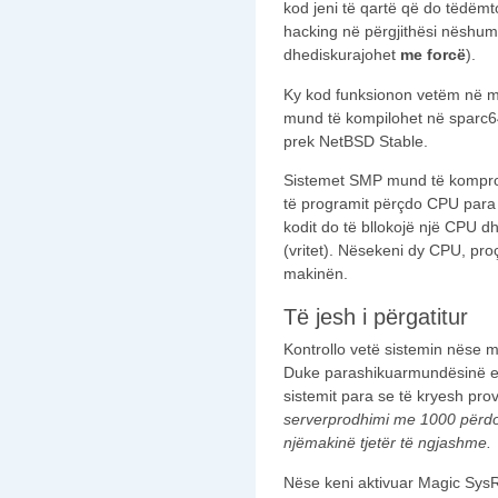
kod jeni të qartë që do tëdëm
hacking në përgjithësi nëshumi
dhediskurajohet
me forcë
).
Ky kod funksionon vetëm në m
mund të kompilohet në sparc64
prek NetBSD Stable.
Sistemet SMP mund të kompro
të programit përçdo CPU para s
kodit do të bllokojë një CPU 
(vritet). Nësekeni dy CPU, proçe
makinën.
Të jesh i përgatitur
Kontrollo vetë sistemin nëse 
Duke parashikuarmundësinë e bl
sistemit para se të kryesh pro
serverprodhimi me
1000 p
ërd
nj
ëmakin
ë tjet
ër t
ë ngjashme
.
Nëse keni aktivuar Magic Sys