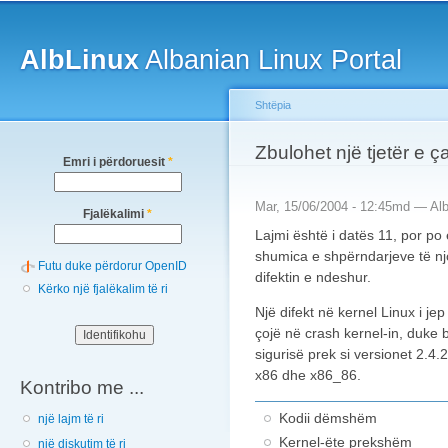
Main menu
Sk
ma
AlbLinux
Albanian Linux Portal
co
Shtëpia
You are here
Zbulohet një tjetër e ç
Emri i përdoruesit
*
Mar, 15/06/2004 - 12:45md —
Al
Fjalëkalimi
*
Lajmi është i datës 11, por po 
shumica e shpërndarjeve të nj
Futu duke përdorur OpenID
difektin e ndeshur.
Kërko një fjalëkalim të ri
Një difekt në kernel Linux i j
çojë në crash kernel-in, duke b
sigurisë prek si versionet 2.4.
x86 dhe x86_86.
Kontribo me ...
Kodii dëmshëm
një lajm të ri
Kernel-ëte prekshëm
një diskutim të ri