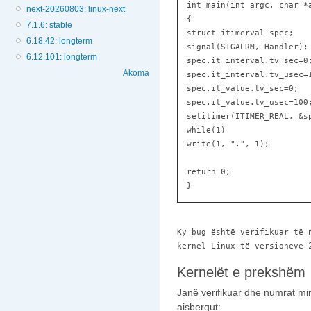
 int main(int argc, char *
next-20260803: linux-next
 {
7.1.6: stable
 struct itimerval spec;
6.18.42: longterm
 signal(SIGALRM, Handler);
6.12.101: longterm
 spec.it_interval.tv_sec=0
Akoma
 spec.it_interval.tv_usec=
 spec.it_value.tv_sec=0;
 spec.it_value.tv_usec=100
 setitimer(ITIMER_REAL, &s
 while(1)
 write(1, ".", 1);
 return 0;
 }
Ky bug është verifikuar të 
kernel Linux të versioneve 
Kernelët e prekshëm
Janë verifikuar dhe numrat m
aisbergut: