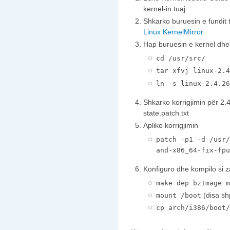
kernel-in tuaj
Shkarko buruesin e fundit 
Linux KernelMirror
Hap buruesin e kernel dhe k
cd /usr/src/
tar xfvj linux-2.4
ln -s linux-2.4.26
Shkarko korrigjimin për 2.
state.patch.txt
Apliko korrigjimin
patch -p1 -d /usr/
and-x86_64-fix-fpu
Konfiguro dhe kompilo si z
make dep bzImage m
(disa sh
mount /boot
cp arch/i386/boot/