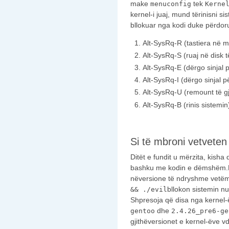
make
tek
menuconfig
Kerne
kernel-i juaj, mund tërinisni s
bllokuar nga kodi duke përdo
Alt-SysRq-R (tastiera në m
Alt-SysRq-S (ruaj në disk 
Alt-SysRq-E (dërgo sinjal 
Alt-SysRq-I (dërgo sinjal p
Alt-SysRq-U (remount të gji
Alt-SysRq-B (rinis sistemin
Si të mbroni vetveten
Ditët e fundit u mërzita, kisha
bashku me kodin e dëmshëm.Ko
nëversione të ndryshme vetëm
bllokon sistemin n
&& ./evil
Shpresoja që disa nga kernel-ë
dhe
gentoo
2.4.26_pre6-ge
gjithëversionet e kernel-ëve vd