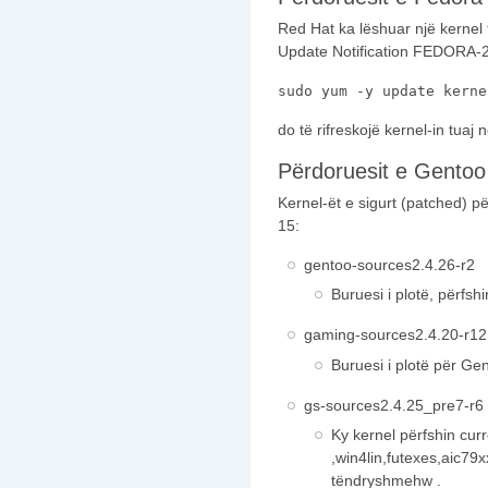
Red Hat ka lëshuar një kernel
Update Notification FEDORA-
sudo yum -y update kerne
do të rifreskojë kernel-in tuaj 
Përdoruesit e Gentoo
Kernel-ët e sigurt (patched) p
15:
gentoo-sources2.4.26-r2
Buruesi i plotë, përfs
gaming-sources2.4.20-r12
Buruesi i plotë për Ge
gs-sources2.4.25_pre7-r6
Ky kernel përfshin curr
,win4lin,futexes,aic79
tëndryshmehw .