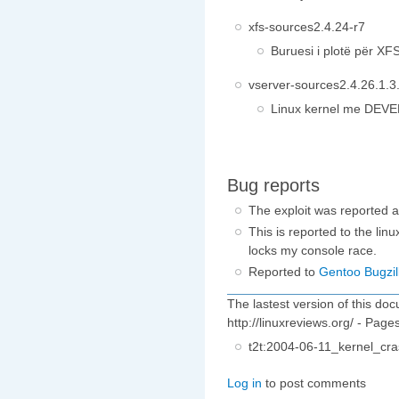
xfs-sources2.4.24-r7
Buruesi i plotë për XF
vserver-sources2.4.26.1.3
Linux kernel me DEVEL
Bug reports
The exploit was
reported 
This is reported to the
linu
locks my console race.
Reported to
Gentoo Bugzil
The lastest version of this doc
http://linuxreviews.org/ - Page
t2t:
2004-06-11_kernel_cras
Log in
to post comments