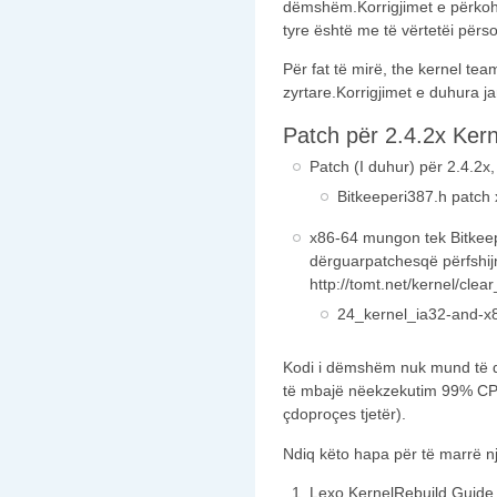
dëmshëm.Korrigjimet e përkoh
tyre është me të vërtetëi përso
Për fat të mirë, the kernel tea
zyrtare.Korrigjimet e duhura j
Patch për 2.4.2x Ker
Patch (I duhur) për 2.4.2x,
Bitkeeperi387.h patch
x86-64 mungon tek Bitke
dërguarpatchesqë përfshi
http://tomt.net/kernel/clear
24_kernel_ia32-and-x8
Kodi i dëmshëm nuk mund të dë
të mbajë nëekzekutim 99% CPU
çdoproçes tjetër).
Ndiq këto hapa për të marrë një
Lexo
KernelRebuild Guide