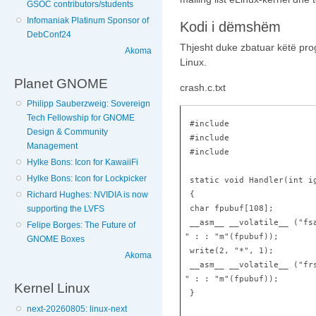
GSOC contributors/students
Infomaniak Platinum Sponsor of
Kodi i dëmshëm
DebConf24
Thjesht duke zbatuar këtë pro
Akoma
Linux.
Planet GNOME
crash.c.txt
Philipp Sauberzweig: Sovereign
Tech Fellowship for GNOME
 #include 
Design & Community
 #include 
Management
 #include 
Hylke Bons: Icon for KawaiiFi
Hylke Bons: Icon for Lockpicker
 static void Handler(int i
 {
Richard Hughes: NVIDIA is now
 char fpubuf[108];
supporting the LVFS
 __asm__ __volatile__ ("fsa
Felipe Borges: The Future of
" : : "m"(fpubuf));
GNOME Boxes
 write(2, "*", 1);
Akoma
 __asm__ __volatile__ ("frs
" : : "m"(fpubuf));
Kernel Linux
 }
next-20260805: linux-next