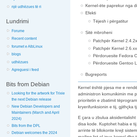
Kernel-ëte paprekur nga di
një udhëzues të ri
Efekti
Lundrimi
Tëjesh i përgatitur
Forume
Sitë mbroheni
Recent content
Patchpër Kernel 2.4.2
forumet e AlbLinux
Patchpër Kernel 2.6.x
blogs
Përdoruesite Fedora C
udhëzues
Përdoruesite Gentoo L
Agreguesi i feed
Bugreports
Bits from Debian
Kernel është pjesa me e rendë
Looking for the artwork for Trixie
administron komunikimin me p
the next Debian release
prioritetin e zbatimit tëprogr
kryerifunksionin e tij, gjithçka 
New Debian Developers and
Maintainers (March and April
E çara u zbulua aksidentalish
2024)
disa kode. Kuptohet habia e tij
Bits from the DPL
arrinte të bllokonte krejt sist
Debian welcomes the 2024
mailing list eLinux-kernel dhe 