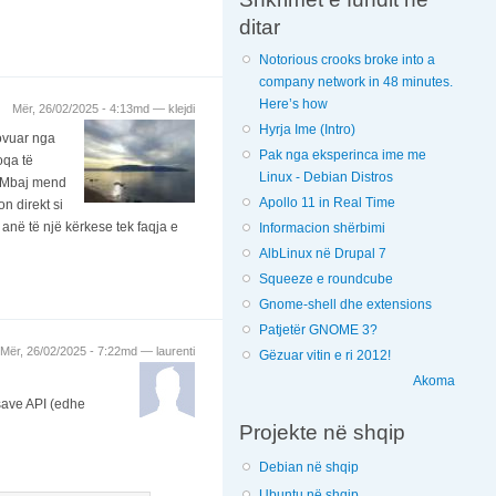
ditar
Notorious crooks broke into a
company network in 48 minutes.
Here’s how
Mër, 26/02/2025 - 4:13md —
klejdi
Hyrja Ime (Intro)
rovuar nga
Pak nga eksperinca ime me
oqa të
Linux - Debian Distros
ë. Mbaj mend
Apollo 11 in Real Time
n direkt si
anë të një kërkese tek faqja e
Informacion shërbimi
AlbLinux në Drupal 7
Squeeze e roundcube
Gnome-shell dhe extensions
Patjetër GNOME 3?
Mër, 26/02/2025 - 7:22md —
laurenti
Gëzuar vitin e ri 2012!
Akoma
save API (edhe
Projekte në shqip
Debian në shqip
Ubuntu në shqip