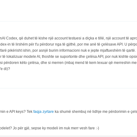
nAI Codex, që duhet të kishe një account testuesi a diçka e tillë, një account të ap
ex-in të lirshëm për t'u përdorur nga të gjithë, por me anë të çelësave API. U përp
farë pikërisht ishin, por asnjë burim informacioni nuk e jepte mjaftueshëm të qart
 të lokalizuar modele AI, thoshte se suportonte dhe çelësa API, por nuk kishte opsio
 si përdoren këto çelësa, dhe si merren (mbaj mend të kem lexuar që merreshin me 
'e di)?
imin e API keys? Tek
faqja zyrtare
ka shumë shembuj në lidhje me përdorimin e çel
delet? Jo për gjë, sepse ky modeli im nuk merr vesh fare :-)