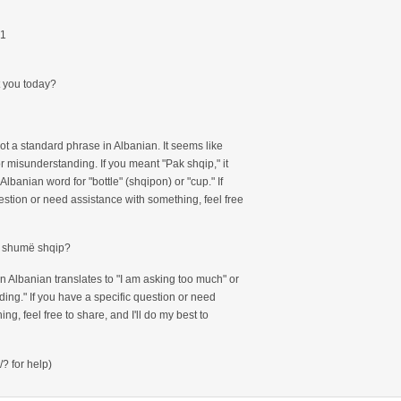
r1
t you today?
?
ot a standard phrase in Albanian. It seems like
r misunderstanding. If you meant "Pak shqip," it
Albanian word for "bottle" (shqipon) or "cup." If
estion or need assistance with something, feel free
m shumë shqip?
n Albanian translates to "I am asking too much" or
ing." If you have a specific question or need
ng, feel free to share, and I'll do my best to
? for help)