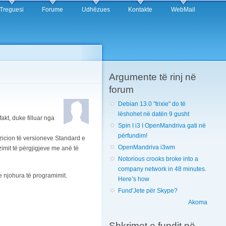
Treguesi
Forume
Udhëzues
Kontakte
WebMail
Argumente të rinj në
forum
Debian 13.0 "trixie" do të
lëshohet në datën 9 gusht
fakt, duke filluar nga
Spin I i3 I OpenMandriva gati në
përfundim!
pozicion të versioneve Standard e
OpenMandriva i3wm
mit të përgjigjeve me anë të
Notorious crooks broke into a
company network in 48 minutes.
e njohura të programimit.
Here’s how
Fund'Jete për Skype?
Akoma
Shkrimet e fundit në