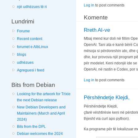
Log in
to post comments
një udhëzues të ri
Komente
Lundrimi
Rreth AI-ve
Forume
Mbaj mend kur doli në fillim Ope
Recent content
OpenAI. Tani ata e kanë bërë Cod
forumet e AlbLinux
mësoja si përdoreshin ato, dhe ç
blogs
dhe, kur provova një program për
udhëzues
për modelet. Keni ndonjë ide se
OpenAI, në rastin e Codex, por s
Agreguesi i feed
Log in
to post comments
Bits from Debian
Looking for the artwork for Trixie
Përshëndetje Klejdi,
the next Debian release
Përshëndetje Klejdi,
New Debian Developers and
çfarë vështirësie keni në përdor
Maintainers (March and April
thjesht via curl apo python).
2024)
Bits from the DPL
Ka programe për të lokalizuar mo
Debian welcomes the 2024