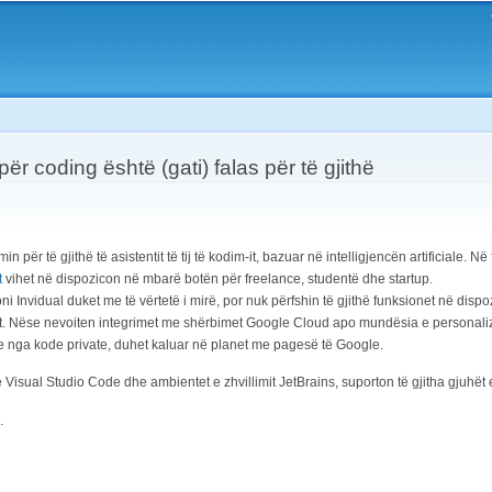
Skip to
main
content
r coding është (gati) falas për të gjithë
 për të gjithë të asistentit të tij të kodim-it, bazuar në intelligjencën artificiale. Në 
t
vihet në dispozicon në mbarë botën për freelance, studentë dhe startup.
ioni Invidual duket me të vërtetë i mirë, por nuk përfshin të gjithë funksionet në dis
t. Nëse nevoiten integrimet me shërbimet Google Cloud apo mundësia e personalizi
e nga kode private, duhet kaluar në planet me pagesë të Google.
 Visual Studio Code dhe ambientet e zhvillimit JetBrains, suporton të gjitha gjuhët 
.