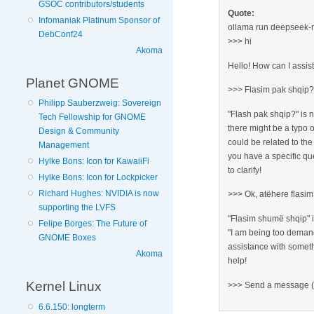
GSOC contributors/students
Quote:
Infomaniak Platinum Sponsor of
ollama run deepseek-
DebConf24
>>> hi
Akoma
Hello! How can I assis
Planet GNOME
>>> Flasim pak shqip
Philipp Sauberzweig: Sovereign
"Flash pak shqip?" is n
Tech Fellowship for GNOME
there might be a typo o
Design & Community
could be related to the 
Management
you have a specific qu
Hylke Bons: Icon for KawaiiFi
to clarify!
Hylke Bons: Icon for Lockpicker
Richard Hughes: NVIDIA is now
>>> Ok, atëhere flasi
supporting the LVFS
"Flasim shumë shqip" i
Felipe Borges: The Future of
"I am being too demand
GNOME Boxes
assistance with somethi
Akoma
help!
Kernel Linux
>>> Send a message (/
6.6.150: longterm