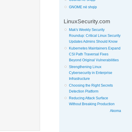
GNOME në shqip
LinuxSecurity.com
Mak's Weekly Security
Roundup: Critical Linux Security
Updates Admins Should Know
Kubernetes Maintainers Expand
CSI Path Traversal Fixes
Beyond Original Vulnerabilities
Strengthening Linux
Cybersecurity in Enterprise
Infrastructure
Choosing the Right Secrets
Detection Platform
Reducing Attack Surface
Without Breaking Production
Akoma