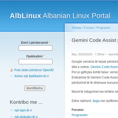
Main menu
AlbLinux
Albanian Linux Portal
Shtëpia
›
Forume
›
Programim
You are here
Gemini Code Assist pë
Emri i përdoruesit
*
Mar, 25/02/2025 - 7:30md —
laurenti
Fjalëkalimi
*
Google vendosi të lejojë përdorimin
dita e sotme,
Gemini Code Assis
Futu duke përdorur OpenID
Por jo gjithçka është falas: vers
Kërko një fjalëkalim të ri
Enterprise të Gemini Code Assis
përdorimit të të dhënave burues
Mund të integrohet me lehtësi në
Edhe njëherë,
faqja
me njoftimin
Kontribo me ...
Forume:
një lajm të ri
Programim
një diskutim të ri