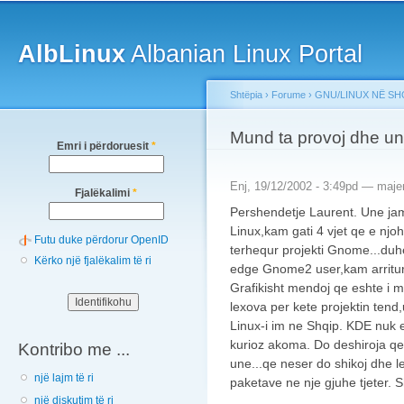
Main menu
Sk
ma
AlbLinux
Albanian Linux Portal
co
Shtëpia
›
Forume
›
GNU/LINUX NË SH
You are here
Mund ta provoj dhe u
Emri i përdoruesit
*
Enj, 19/12/2002 - 3:49pd —
maj
Fjalëkalimi
*
Pershendetje Laurent. Une jam 
Linux,kam gati 4 vjet qe e njo
Futu duke përdorur OpenID
terhequr projekti Gnome...duhe
Kërko një fjalëkalim të ri
edge Gnome2 user,kam arritur 
Grafikisht mendoj qe eshte i m
lexova per kete projektin tend,
Linux-i im ne Shqip. KDE nuk 
kurioz akoma. Do deshiroja qe
Kontribo me ...
une...qe neser do shikoj dhe le
një lajm të ri
paketave ne nje gjuhe tjeter. 
një diskutim të ri