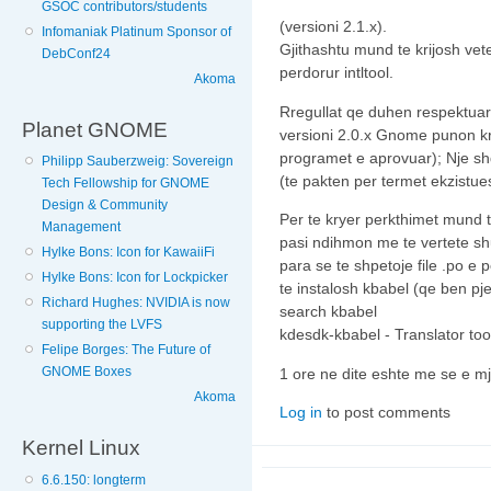
GSOC contributors/students
(versioni 2.1.x).
Infomaniak Platinum Sponsor of
Gjithashtu mund te krijosh vet
DebConf24
perdorur intltool.
Akoma
Rregullat qe duhen respektuar 
Planet GNOME
versioni 2.0.x Gnome punon krej
programet e aprovuar); Nje sh
Philipp Sauberzweig: Sovereign
(te pakten per termet ekzistue
Tech Fellowship for GNOME
Design & Community
Per te kryer perkthimet mund 
Management
pasi ndihmon me te vertete sh
Hylke Bons: Icon for KawaiiFi
para se te shpetoje file .po e 
Hylke Bons: Icon for Lockpicker
te instalosh kbabel (qe ben pj
Richard Hughes: NVIDIA is now
search kbabel
supporting the LVFS
kdesdk-kbabel - Translator too
Felipe Borges: The Future of
GNOME Boxes
1 ore ne dite eshte me se e m
Akoma
Log in
to post comments
Kernel Linux
6.6.150: longterm