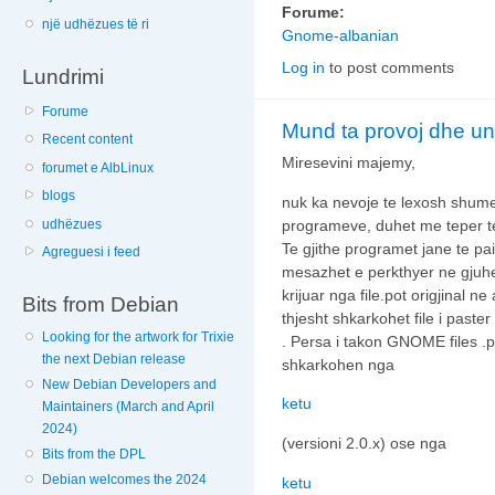
Forume:
një udhëzues të ri
Gnome-albanian
Log in
to post comments
Lundrimi
Forume
Mund ta provoj dhe u
Recent content
Miresevini majemy,
forumet e AlbLinux
blogs
nuk ka nevoje te lexosh shume 
udhëzues
programeve, duhet me teper te
Te gjithe programet jane te pai
Agreguesi i feed
mesazhet e perkthyer ne gjuhe
krijuar nga file.pot origjinal
Bits from Debian
thjesht shkarkohet file i paste
Looking for the artwork for Trixie
. Persa i takon GNOME files 
the next Debian release
shkarkohen nga
New Debian Developers and
ketu
Maintainers (March and April
2024)
(versioni 2.0.x) ose nga
Bits from the DPL
Debian welcomes the 2024
ketu