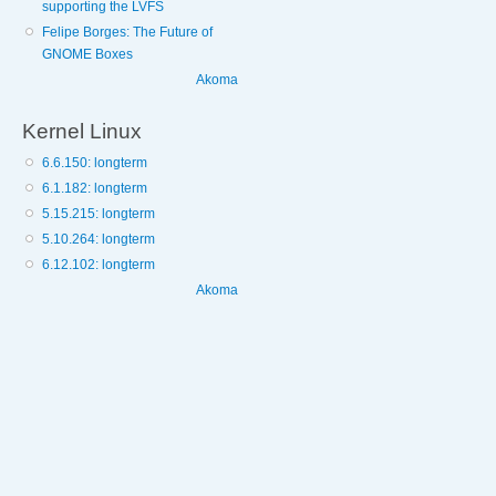
supporting the LVFS
Felipe Borges: The Future of
GNOME Boxes
Akoma
Kernel Linux
6.6.150: longterm
6.1.182: longterm
5.15.215: longterm
5.10.264: longterm
6.12.102: longterm
Akoma