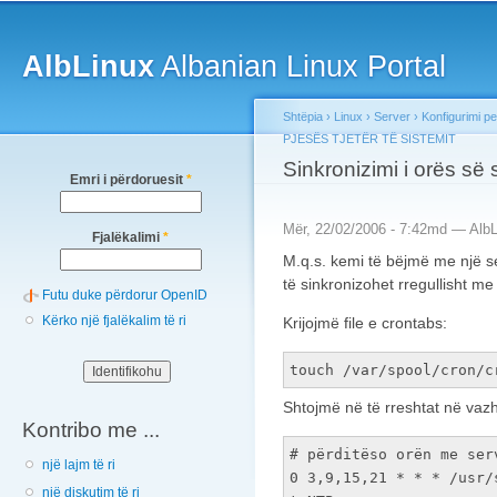
Main menu
Sk
ma
AlbLinux
Albanian Linux Portal
co
Shtëpia
›
Linux
›
Server
›
Konfigurimi pe
PJESËS TJETËR TË SISTEMIT
You are here
Sinkronizimi i orës së 
Emri i përdoruesit
*
Mër, 22/02/2006 - 7:42md —
AlbL
Fjalëkalimi
*
M.q.s. kemi të bëjmë me një se
të sinkronizohet rregullisht me
Futu duke përdorur OpenID
Kërko një fjalëkalim të ri
Krijojmë file e crontabs:
touch /var/spool/cron/c
Shtojmë në të rreshtat në vaz
Kontribo me ...
# përditëso orën me ser
një lajm të ri
0 3,9,15,21 * * * /usr/
një diskutim të ri