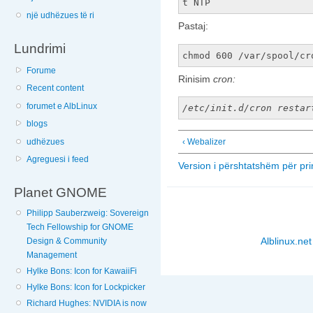
t NTP
një udhëzues të ri
Pastaj:
Lundrimi
chmod 600 /var/spool/cr
Forume
Rinisim
cron
:
Recent content
forumet e AlbLinux
/etc/init.d/cron restar
blogs
udhëzues
‹ Webalizer
Agreguesi i feed
Version i përshtatshëm për pri
Planet GNOME
Philipp Sauberzweig: Sovereign
Tech Fellowship for GNOME
Alblinux.net
Design & Community
Management
Hylke Bons: Icon for KawaiiFi
Hylke Bons: Icon for Lockpicker
Richard Hughes: NVIDIA is now