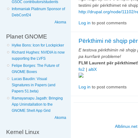
GSOC contributors/students
testimi për përkthimet në shqi
Infomaniak Platinum Sponsor of
http://drupal.org/node/11102/r
DebConf24
Akoma
Log in
to post comments
Planet GNOME
Përkthimi në shqip për
Hylke Bons: Icon for Lockpicker
E testova përkthimin në shqip 
Richard Hughes: NVIDIA is now
pa kurrfarë probleme!
supporting the LVFS
FLM Laurent për përkthimet
Felipe Borges: The Future of
fo2
|
altiX
GNOME Boxes
Lucas Baudin: Visual
Signatures in Papers (and
Log in
to post comments
Papers 51.beta)
Ramayanapu Jagath: Bringing
App Uninstallation to the
GNOME Shell App Grid
Akoma
Alblinux.net
Kernel Linux