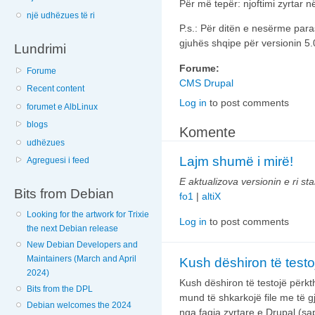
Për më tepër: njoftimi zyrtar n
një udhëzues të ri
P.s.: Për ditën e nesërme paras
gjuhës shqipe për versionin 5.
Lundrimi
Forume:
Forume
CMS Drupal
Recent content
Log in
to post comments
forumet e AlbLinux
blogs
Komente
udhëzues
Lajm shumë i mirë!
Agreguesi i feed
E aktualizova versionin e ri st
Bits from Debian
fo1
|
altiX
Looking for the artwork for Trixie
Log in
to post comments
the next Debian release
New Debian Developers and
Maintainers (March and April
Kush dëshiron të testo
2024)
Kush dëshiron të testojë përkt
Bits from the DPL
mund të shkarkojë file me të 
Debian welcomes the 2024
nga faqja zyrtare e Drupal (sa