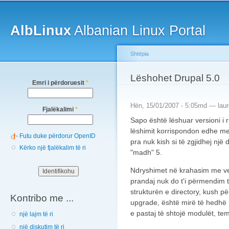
Main menu
Sk
ma
AlbLinux
Albanian Linux Portal
co
Shtëpia
You are here
Lëshohet Drupal 5.0
Emri i përdoruesit
*
Hën, 15/01/2007 - 5:05md —
laur
Fjalëkalimi
*
Sapo është lëshuar versioni i 
lëshimit korrispondon edhe me 
Futu duke përdorur OpenID
pra nuk kish si të zgjidhej një 
Kërko një fjalëkalim të ri
"madh" 5.
Ndryshimet në krahasim me ve
prandaj nuk do t'i përmendim të
strukturën e directory, kush pë
Kontribo me ...
upgrade, është mirë të hedhë 
e pastaj të shtojë modulët, te
një lajm të ri
një diskutim të ri