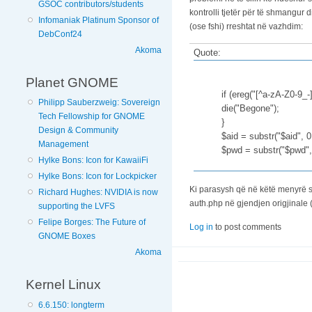
GSOC contributors/students
kontrolli tjetër për të shmangur
Infomaniak Platinum Sponsor of
(ose fshi) rreshtat në vazhdim:
DebConf24
Akoma
Quote:
Planet GNOME
if (ereg("[^a-zA-Z0-9_-]
Philipp Sauberzweig: Sovereign
die("Begone");
Tech Fellowship for GNOME
}
Design & Community
$aid = substr("$aid", 0
Management
$pwd = substr("$pwd",
Hylke Bons: Icon for KawaiiFi
Hylke Bons: Icon for Lockpicker
Ki parasysh që në këtë menyrë sa
Richard Hughes: NVIDIA is now
auth.php në gjendjen origjinale (
supporting the LVFS
Felipe Borges: The Future of
Log in
to post comments
GNOME Boxes
Akoma
Kernel Linux
6.6.150: longterm