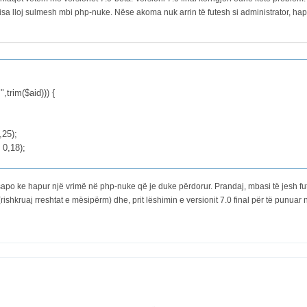
 disa lloj sulmesh mbi php-nuke. Nëse akoma nuk arrin të futesh si administrator, ha
",trim($aid))) {
,25);
 0,18);
po ke hapur një vrimë në php-nuke që je duke përdorur. Prandaj, mbasi të jesh futur
rishkruaj rreshtat e mësipërm) dhe, prit lëshimin e versionit 7.0 final për të punuar 