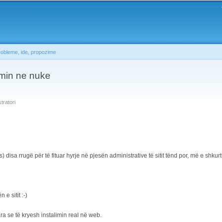
Skip to
main
content
robleme, ide, propozime
dmin ne nuke
tratori
isa rrugë për të fituar hyrje në pjesën administrative të sitit tënd por, më e shkur
e sitit :-)
ara se të kryesh instalimin real në web.