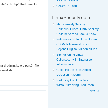
p file "auth.php" dhe komento
GNOME në shqip
LinuxSecurity.com
Mak's Weekly Security
Roundup: Critical Linux Security
Updates Admins Should Know
Kubernetes Maintainers Expand
CSI Path Traversal Fixes
Beyond Original Vulnerabilities
Strengthening Linux
Cybersecurity in Enterprise
Infrastructure
 si admin, ktheje përsëri file
Choosing the Right Secrets
normalisht.
Detection Platform
Reducing Attack Surface
Without Breaking Production
Akoma