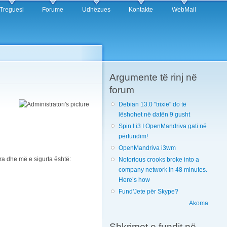
Treguesi
Forume
Udhëzues
Kontakte
WebMail
Argumente të rinj në
forum
Debian 13.0 "trixie" do të
lëshohet në datën 9 gusht
Spin I i3 I OpenMandriva gati në
përfundim!
OpenMandriva i3wm
tra dhe më e sigurta është:
Notorious crooks broke into a
company network in 48 minutes.
Here’s how
Fund'Jete për Skype?
Akoma
Shkrimet e fundit në