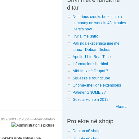
ditar
Notorious crooks broke into a
company network in 48 minutes.
Here’s how
Hyrja Ime (Intro)
Pak nga eksperinca ime me
Linux - Debian Distros
Apollo 11 in Real Time
Informacion shërbimi
AlbLinux në Drupal 7
Squeeze e roundcube
Gnome-shell dhe extensions
Patjetër GNOME 3?
Gëzuar vitin e ri 2012!
Akoma
 18/12/2003 - 2:28pd —
Administratori
Projekte në shqip
Debian në shqip
Shkaku ishte shtimi i një
Ubuntu në shqip