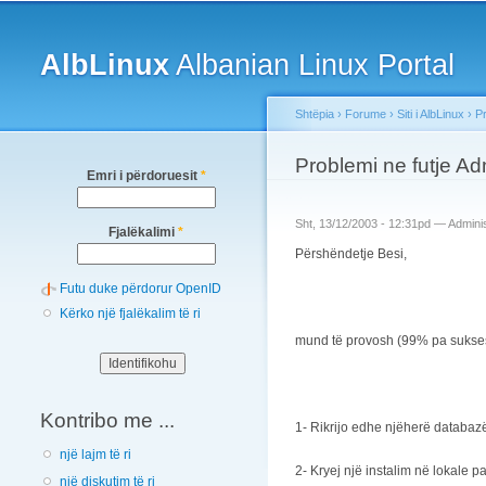
Main menu
AlbLinux
Albanian Linux Portal
Shtëpia
›
Forume
›
Siti i AlbLinux
›
P
You are here
Problemi ne futje A
Emri i përdoruesit
*
Sht, 13/12/2003 - 12:31pd —
Adminis
Fjalëkalimi
*
Përshëndetje Besi,
Futu duke përdorur OpenID
Kërko një fjalëkalim të ri
mund të provosh (99% pa sukses) d
Kontribo me ...
1- Rikrijo edhe njëherë databazën 
një lajm të ri
2- Kryej një instalim në lokale p
një diskutim të ri