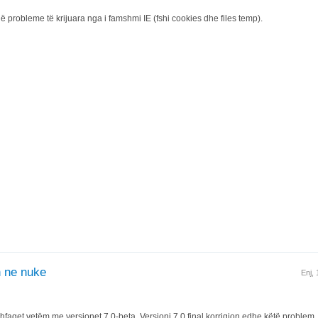
 probleme të krijuara nga i famshmi IE (fshi cookies dhe files temp).
n ne nuke
Enj,
hfaqet vetëm me versionet 7.0-beta. Versioni 7.0 final korrigjon edhe këtë problem. 