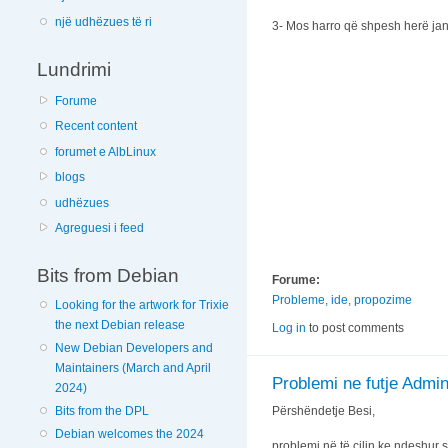
një udhëzues të ri
3- Mos harro që shpesh herë janë
Lundrimi
Forume
Recent content
forumet e AlbLinux
blogs
udhëzues
Agreguesi i feed
Bits from Debian
Forume:
Probleme, ide, propozime
Looking for the artwork for Trixie
the next Debian release
Log in
to post comments
New Debian Developers and
Maintainers (March and April
Problemi ne futje Admi
2024)
Bits from the DPL
Përshëndetje Besi,
Debian welcomes the 2024
problemi në të cilin ke ndeshur s