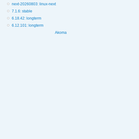
next-20260803: linux-next
7.1.6: stable
6.18.42: longterm
6.12.101: longterm
Akoma