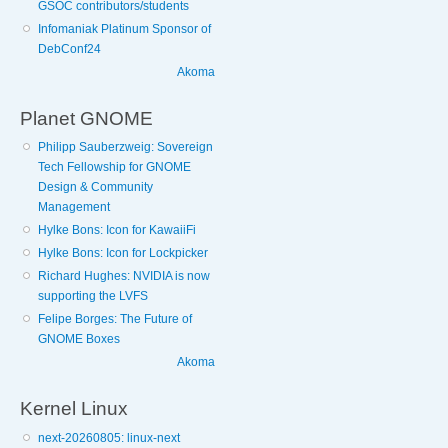
GSOC contributors/students
Infomaniak Platinum Sponsor of
DebConf24
Akoma
Planet GNOME
Philipp Sauberzweig: Sovereign
Tech Fellowship for GNOME
Design & Community
Management
Hylke Bons: Icon for KawaiiFi
Hylke Bons: Icon for Lockpicker
Richard Hughes: NVIDIA is now
supporting the LVFS
Felipe Borges: The Future of
GNOME Boxes
Akoma
Kernel Linux
next-20260805: linux-next