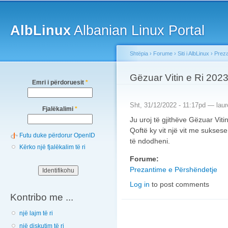
Main menu
Sk
ma
AlbLinux
Albanian Linux Portal
co
Shtëpia
›
Forume
›
Siti i AlbLinux
›
Preza
You are here
Gëzuar Vitin e Ri 2023
Emri i përdoruesit
*
Sht, 31/12/2022 - 11:17pd —
laur
Fjalëkalimi
*
Ju uroj të gjithëve Gëzuar Viti
Qoftë ky vit një vit me sukses
Futu duke përdorur OpenID
të ndodheni.
Kërko një fjalëkalim të ri
Forume:
Prezantime e Përshëndetje
Log in
to post comments
Kontribo me ...
një lajm të ri
një diskutim të ri