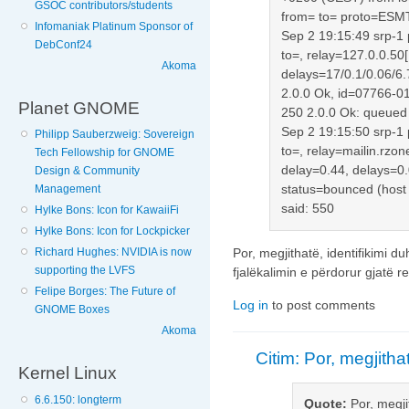
GSOC contributors/students
from= to= proto=ESM
Infomaniak Platinum Sponsor of
Sep 2 19:15:49 srp-1
DebConf24
to=, relay=127.0.0.50
Akoma
delays=17/0.1/0.06/6.
2.0.0 Ok, id=07766-01
Planet GNOME
250 2.0.0 Ok: queue
Sep 2 19:15:50 srp-1
Philipp Sauberzweig: Sovereign
to=, relay=mailin.rzo
Tech Fellowship for GNOME
delay=0.44, delays=0.
Design & Community
status=bounced (host 
Management
said: 550
Hylke Bons: Icon for KawaiiFi
Hylke Bons: Icon for Lockpicker
Richard Hughes: NVIDIA is now
Por, megjithatë, identifikimi d
supporting the LVFS
fjalëkalimin e përdorur gjatë reg
Felipe Borges: The Future of
Log in
to post comments
GNOME Boxes
Akoma
Citim: Por, megjitha
Kernel Linux
6.6.150: longterm
Quote:
Por, megji