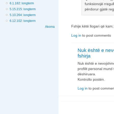
6.1.182: longterm
funksionojë rregul
përdorur gjatë regj
5.15.215: longterm
5.10.264: longterm
6.12.102: longterm
Fshije këtë llogari që kam;
Akoma
Log in
to post comments
Nuk është e ne
fshirja
Nuk është e nevojshme 
profilit personal mund 
dëshiruara.
Kontrollo postën.
Log in
to post commen