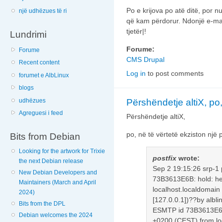
Po e krijova po atë ditë, por
një udhëzues të ri
që kam përdorur. Ndonjë e-mai
tjetër|!
Lundrimi
Forume:
Forume
CMS Drupal
Recent content
Log in
to post comments
forumet e AlbLinux
blogs
udhëzues
Përshëndetje altiX, po,
Agreguesi i feed
Përshëndetje altiX,
po, në të vërtetë ekziston një
Bits from Debian
Looking for the artwork for Trixie
postfix
wrote:
the next Debian release
Sep 2 19:15:26 srp-1 
New Debian Developers and
73B3613E6B: hold: he
Maintainers (March and April
localhost.localdomain
2024)
[127.0.0.1])??by albli
Bits from the DPL
ESMTP id 73B3613E6B
Debian welcomes the 2024
+0200 (CEST) from loc