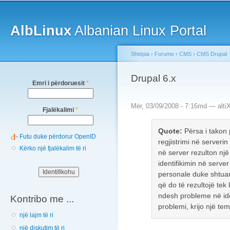
Main menu
Sk
ma
AlbLinux
Albanian Linux Portal
co
Shtëpia
›
Forume
›
CMS
›
CMS Drupal
You are here
Drupal 6.x
Emri i përdoruesit
*
Mër, 03/09/2008 - 7:16md —
alti
Fjalëkalimi
*
Quote:
Përsa i takon
Futu duke përdorur OpenID
regjistrimi në serverin
Kërko një fjalëkalim të ri
në server rezulton një 
identifikimin në serve
personale duke shtuar
që do të rezultojë tek 
ndesh probleme në iden
Kontribo me ...
problemi, krijo një te
një lajm të ri
një diskutim të ri