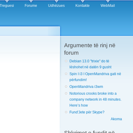
Treguesi
Forume
Udhëzues
Kontakte
WebMail
Argumente të rinj në
forum
Debian 13.0 "trixie" do të
lëshohet në datën 9 gusht
Spin I i3 I OpenMandriva gati në
përfundim!
OpenMandriva i3wm
Notorious crooks broke into a
company network in 48 minutes.
Here’s how
Fund'Jete për Skype?
Akoma
Shkrimet e fundit në