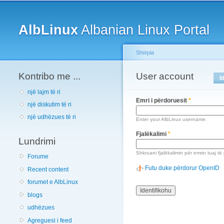
Main menu
AlbLinux
Albanian Linux Portal
Shtëpia
Kontribo me ...
You are here
User account
Primary tabs
I
një lajm të ri
Emri i përdoruesit
*
një diskutim të ri
një udhëzues të ri
Enter your AlbLinux username.
Fjalëkalimi
*
Lundrimi
Shkruani fjalëkalimin për emrin tuaj të
Forume
Futu duke përdorur OpenID
Recent content
forumet e AlbLinux
blogs
udhëzues
Agreguesi i feed