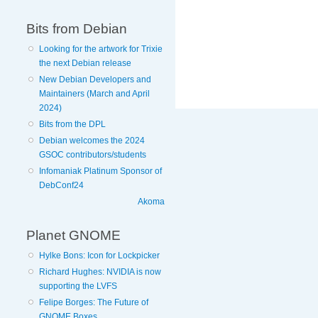
Bits from Debian
Looking for the artwork for Trixie
the next Debian release
New Debian Developers and
Maintainers (March and April
2024)
Bits from the DPL
Debian welcomes the 2024
GSOC contributors/students
Infomaniak Platinum Sponsor of
DebConf24
Akoma
Planet GNOME
Hylke Bons: Icon for Lockpicker
Richard Hughes: NVIDIA is now
supporting the LVFS
Felipe Borges: The Future of
GNOME Boxes