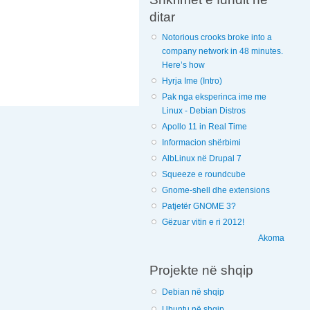
ditar
Notorious crooks broke into a
company network in 48 minutes.
Here’s how
Hyrja Ime (Intro)
Pak nga eksperinca ime me
Linux - Debian Distros
Apollo 11 in Real Time
Informacion shërbimi
AlbLinux në Drupal 7
Squeeze e roundcube
Gnome-shell dhe extensions
Patjetër GNOME 3?
Gëzuar vitin e ri 2012!
Akoma
Projekte në shqip
Debian në shqip
Ubuntu në shqip