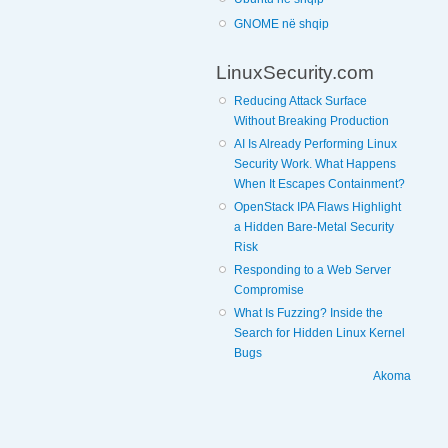
GNOME në shqip
LinuxSecurity.com
Reducing Attack Surface
Without Breaking Production
AI Is Already Performing Linux
Security Work. What Happens
When It Escapes Containment?
OpenStack IPA Flaws Highlight
a Hidden Bare-Metal Security
Risk
Responding to a Web Server
Compromise
What Is Fuzzing? Inside the
Search for Hidden Linux Kernel
Bugs
Akoma