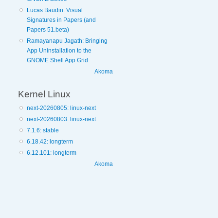
Lucas Baudin: Visual
Signatures in Papers (and
Papers 51.beta)
Ramayanapu Jagath: Bringing
App Uninstallation to the
GNOME Shell App Grid
Akoma
Kernel Linux
next-20260805: linux-next
next-20260803: linux-next
7.1.6: stable
6.18.42: longterm
6.12.101: longterm
Akoma