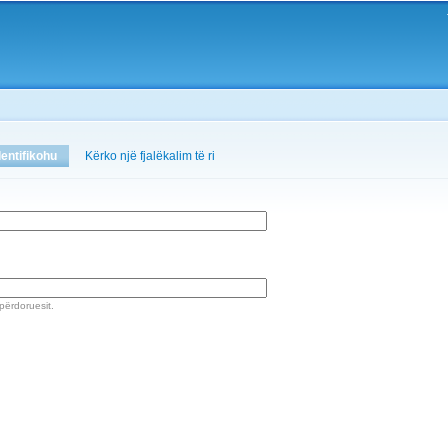
Skip to
main
content
dentifikohu
(active tab)
Kërko një fjalëkalim të ri
 përdoruesit.