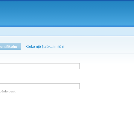
Skip to
main
content
dentifikohu
(active tab)
Kërko një fjalëkalim të ri
 përdoruesit.