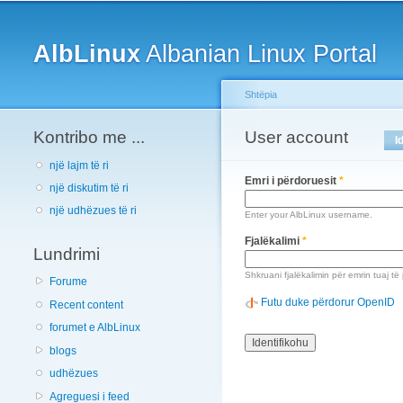
Main menu
AlbLinux
Albanian Linux Portal
Shtëpia
Kontribo me ...
You are here
User account
Primary tabs
I
një lajm të ri
Emri i përdoruesit
*
një diskutim të ri
një udhëzues të ri
Enter your AlbLinux username.
Fjalëkalimi
*
Lundrimi
Shkruani fjalëkalimin për emrin tuaj të
Forume
Futu duke përdorur OpenID
Recent content
forumet e AlbLinux
blogs
udhëzues
Agreguesi i feed