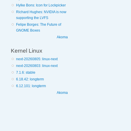
Hylke Bons: Icon for Lockpicker
Richard Hughes: NVIDIA is now
supporting the LVFS
Felipe Borges: The Future of
GNOME Boxes
Akoma
Kernel Linux
next-20260805: linux-next
next-20260803: linux-next
7.1.6: stable
6.18.42: longterm
6.12.101: longterm
Akoma