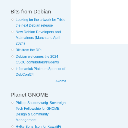
Bits from Debian
Looking for the artwork for Trixie
the next Debian release
New Debian Developers and
Maintainers (March and April
2024)
Bits from the DPL
Debian welcomes the 2024
GSOC contributors/students
Infomaniak Platinum Sponsor of
DebConf24
Akoma
Planet GNOME
Philipp Sauberzweig: Sovereign
Tech Fellowship for GNOME
Design & Community
Management
Hylke Bons: Icon for KawaiiFi