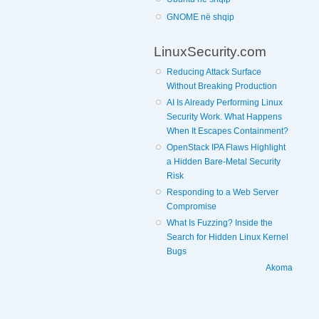
GNOME në shqip
LinuxSecurity.com
Reducing Attack Surface
Without Breaking Production
AI Is Already Performing Linux
Security Work. What Happens
When It Escapes Containment?
OpenStack IPA Flaws Highlight
a Hidden Bare-Metal Security
Risk
Responding to a Web Server
Compromise
What Is Fuzzing? Inside the
Search for Hidden Linux Kernel
Bugs
Akoma