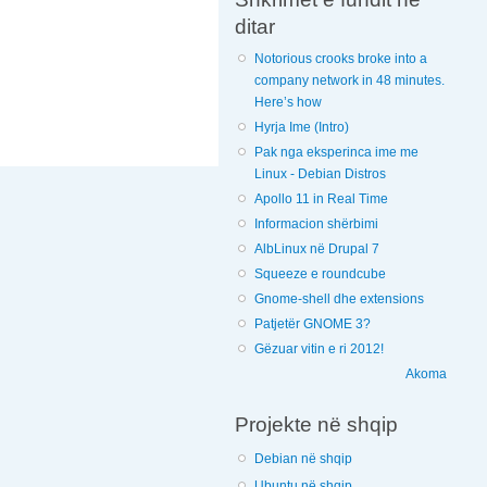
ditar
Notorious crooks broke into a
company network in 48 minutes.
Here’s how
Hyrja Ime (Intro)
Pak nga eksperinca ime me
Linux - Debian Distros
Apollo 11 in Real Time
Informacion shërbimi
AlbLinux në Drupal 7
Squeeze e roundcube
Gnome-shell dhe extensions
Patjetër GNOME 3?
Gëzuar vitin e ri 2012!
Akoma
Projekte në shqip
Debian në shqip
Ubuntu në shqip