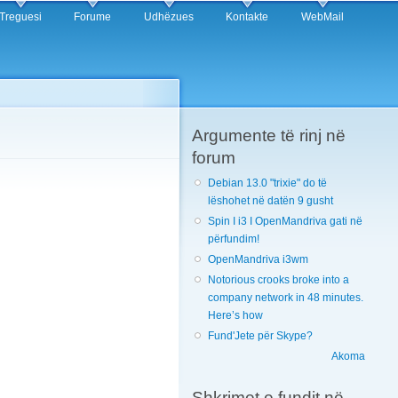
Treguesi
Forume
Udhëzues
Kontakte
WebMail
Argumente të rinj në
forum
Debian 13.0 "trixie" do të
lëshohet në datën 9 gusht
Spin I i3 I OpenMandriva gati në
përfundim!
OpenMandriva i3wm
Notorious crooks broke into a
company network in 48 minutes.
Here’s how
Fund'Jete për Skype?
Akoma
Shkrimet e fundit në