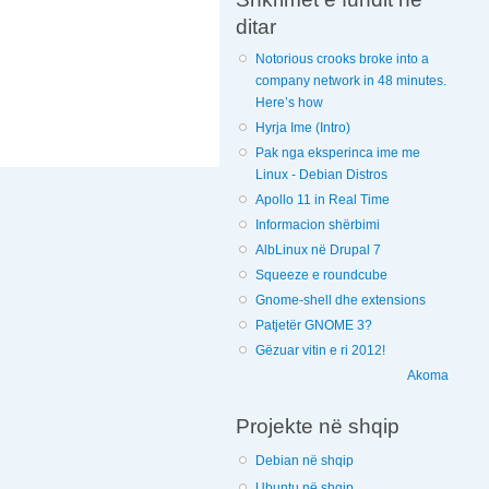
ditar
Notorious crooks broke into a
company network in 48 minutes.
Here’s how
Hyrja Ime (Intro)
Pak nga eksperinca ime me
Linux - Debian Distros
Apollo 11 in Real Time
Informacion shërbimi
AlbLinux në Drupal 7
Squeeze e roundcube
Gnome-shell dhe extensions
Patjetër GNOME 3?
Gëzuar vitin e ri 2012!
Akoma
Projekte në shqip
Debian në shqip
Ubuntu në shqip