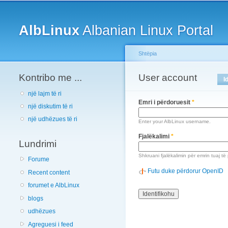
Main menu
AlbLinux
Albanian Linux Portal
Shtëpia
Kontribo me ...
You are here
User account
Primary tabs
I
një lajm të ri
Emri i përdoruesit
*
një diskutim të ri
një udhëzues të ri
Enter your AlbLinux username.
Fjalëkalimi
*
Lundrimi
Shkruani fjalëkalimin për emrin tuaj të
Forume
Futu duke përdorur OpenID
Recent content
forumet e AlbLinux
blogs
udhëzues
Agreguesi i feed