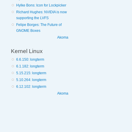
Hylke Bons: Icon for Lockpicker
Richard Hughes: NVIDIA is now
supporting the LVFS
Felipe Borges: The Future of
GNOME Boxes
Akoma
Kernel Linux
6.6.150: longterm
6.1.182: longterm
5.15.215: longterm
5.10.264: longterm
6.12.102: longterm
Akoma