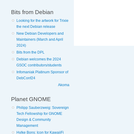
Bits from Debian
Looking for the artwork for Trixie
the next Debian release
New Debian Developers and
Maintainers (March and April
2024)
Bits from the DPL
Debian welcomes the 2024
GSOC contributors/students
Infomaniak Platinum Sponsor of
DebConf24
Akoma
Planet GNOME
Philipp Sauberzweig: Sovereign
Tech Fellowship for GNOME
Design & Community
Management
Hylke Bons: Icon for KawaiiFi