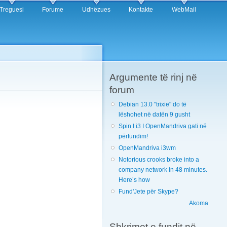
Treguesi
Forume
Udhëzues
Kontakte
WebMail
Argumente të rinj në
forum
Debian 13.0 "trixie" do të
lëshohet në datën 9 gusht
Spin I i3 I OpenMandriva gati në
përfundim!
OpenMandriva i3wm
Notorious crooks broke into a
company network in 48 minutes.
Here’s how
Fund'Jete për Skype?
Akoma
Shkrimet e fundit në