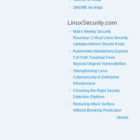
GNOME në shqip
LinuxSecurity.com
Mak's Weekly Security
Roundup: Critical Linux Security
Updates Admins Should Know
Kubernetes Maintainers Expand
CSI Path Traversal Fixes
Beyond Original Vulnerabilities
Strengthening Linux
Cybersecurity in Enterprise
Infrastructure
Choosing the Right Secrets
Detection Platform
Reducing Attack Surface
Without Breaking Production
Akoma