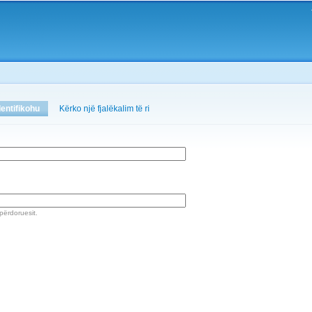
Skip to
main
content
dentifikohu
(active tab)
Kërko një fjalëkalim të ri
 përdoruesit.